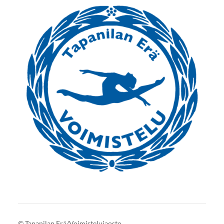
©
Tapanilan Erä/Voimistelujaosto