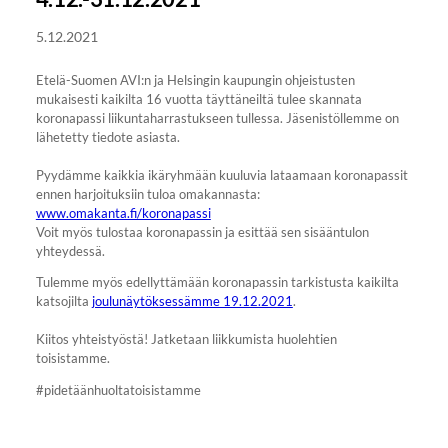
5.12.2021
Etelä-Suomen AVI:n ja Helsingin kaupungin ohjeistusten
mukaisesti kaikilta 16 vuotta täyttäneiltä tulee skannata
koronapassi liikuntaharrastukseen tullessa. Jäsenistöllemme on
lähetetty tiedote asiasta.
Pyydämme kaikkia ikäryhmään kuuluvia lataamaan koronapassit
ennen harjoituksiin tuloa omakannasta:
www.omakanta.fi/koronapassi
Voit myös tulostaa koronapassin ja esittää sen sisääntulon
yhteydessä.
Tulemme myös edellyttämään koronapassin tarkistusta kaikilta
katsojilta
joulunäytöksessämme 19.12.2021
.
Kiitos yhteistyöstä! Jatketaan liikkumista huolehtien
toisistamme.
#pidetäänhuoltatoisistamme