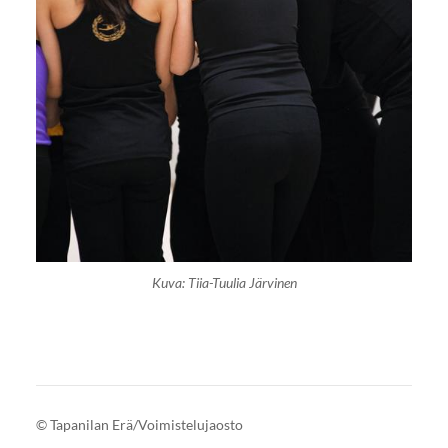
Kuva: Tiia-Tuulia Järvinen
©
Tapanilan Erä/Voimistelujaosto