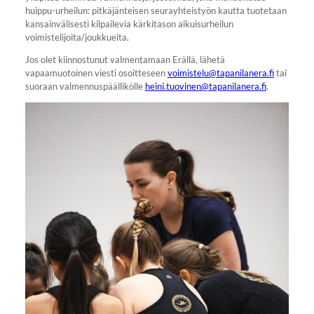
huippu-urheilun: pitkäjänteisen seurayhteistyön kautta tuotetaan
kansainvälisesti kilpailevia kärkitason aikuisurheilun
voimistelijoita/joukkueita.
Jos olet kiinnostunut valmentamaan Erällä, lähetä
vapaamuotoinen viesti osoitteseen
voimistelu@tapanilanera.fi
tai
suoraan valmennuspäällikölle
heini.tuovinen@tapanilanera.fi
.