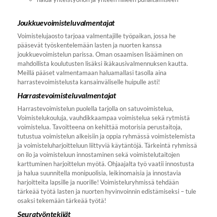
Joukkuevoimisteluvalmentajat
Voimistelujaosto tarjoaa valmentajille työpaikan, jossa he
pääsevät työskentelemään lasten ja nuorten kanssa
joukkuevoimistelun parissa. Oman osaamisen lisääminen on
mahdollista koulutusten lisäksi ikäkausivalmennuksen kautta.
Meillä pääset valmentamaan haluamallasi tasolla aina
harrastevoimistelusta kansainväliselle huipulle asti!
Harrastevoimisteluvalmentajat
Harrastevoimistelun puolella tarjolla on satuvoimistelua,
Voimistelukouluja, vauhdikkaampaa voimistelua sekä rytmistä
voimistelua. Tavoitteena on kehittää motorisia perustaitoja,
tutustua voimistelun alkeisiin ja oppia ryhmässä voimistelemista
ja voimisteluharjoitteluun liittyviä käytäntöjä. Tärkeintä ryhmissä
on ilo ja voimisteluun innostaminen sekä voimistelutaitojen
karttuminen harjoittelun myötä. Ohjaajalta työ vaatii innostusta
ja halua suunnitella monipuolisia, leikinomaisia ja innostavia
harjoitteita lapsille ja nuorille! Voimisteluryhmissä tehdään
tärkeää työtä lasten ja nuorten hyvinvoinnin edistämiseksi – tule
osaksi tekemään tärkeää työtä!
Seuratyöntekijät