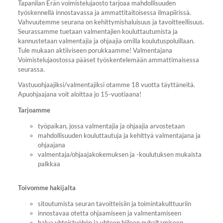
Tapanilan Erän voimistelujaosto tarjoaa mahdollisuuden
työskennellä innostavassa ja ammattitaitoisessa ilmapiirissä.
Vahvuutemme seurana on kehittymishaluisuus ja tavoitteellisuus.
Seurassamme tuetaan valmentajien kouluttautumista ja
kannustetaan valmentajia ja ohjaajia omilla koulutuspoluillaan.
Tule mukaan aktiiviseen porukkaamme! Valmentajana
Voimistelujaostossa pääset työskentelemään ammattimaisessa
seurassa.
Vastuuohjaajiksi/valmentajiksi otamme 18 vuotta täyttäneitä.
Apuohjaajana voit aloittaa jo 15-vuotiaana!
Tarjoamme
työpaikan, jossa valmentajia ja ohjaajia arvostetaan
mahdollisuuden kouluttautuja ja kehittyä valmentajana ja
ohjaajana
valmentaja/ohjaajakokemuksen ja -koulutuksen mukaista
palkkaa
Toivomme hakijalta
sitoutumista seuran tavoitteisiin ja toimintakulttuuriin
innostavaa otetta ohjaamiseen ja valmentamiseen
halua yhteistyöhön ja yhteen hiileen puhaltamiseen