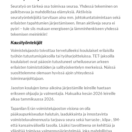
Seuratyö on tärkeä osa toimivaa seuraa. Yhdessä tekeminen on
palkitsevaa ja mahdollistaa elämyksiä. Aktiivisia
seuratyöntekijöitä tarvitaan aina mm. johtokuntatoimintaan sekä
erilaisten tapahtumien järjestämiseen. Ilman aktiiveja seura ei
pyöri – tule siis mukaan energiseen ja lämminhenkiseen yhdessä
tekemisen meininkiin!
Kausityöntekijät
Voimistelujaosto toivottaa tervetulleeksi koululaiset erilaisilla
työhön tutustumisjaksoilla tai työharjoitteluissa. TET-jaksoilla
koululaiset ovat pääosin tutustuneet urheiluseuran arkeen
erilaisten toimistotöiden ja salityöskentelyn merkeissä. Näissä
suosittelemme olemaan hyvissä ajoin yhteydessä
toiminnanjohtajaan.
Jaoston koulujen loma-aikoina järjestämille leireille haetaan
erikseen ohjaajia ja valmentajia. Hakuaika kesän 2026 leireille
alkaa tammikuussa 2026.
Tapanilan Erän voimistelujaoston visiona on olla
pääkaupunkiseudun halutuin, laadukkainta ja innostavinta
voimisteluvalmennusta tarjoava seura sekä harraste-, kilpa-, SM-
että kansainvälisellä tasolla. Lisäksi tavoitteena on kehittää ja
ylläpitää toimivaa valmennusjärjestelmää, joka mahdollistaa