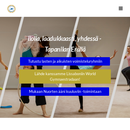
Siirry
Tapanilan Erä Voimistelujaosto
Haku
sivun
sisältöön
Ilolla, laadukkaasti, yhdessä -
Tapanilan Erällä
Tutustu lasten ja aikuisten voimisteluryhmiin
Lähde kanssamme Lissaboniin World
Gymnaestradaan!
Mukaan Nuorten ääni kuuluviin -toimintaan