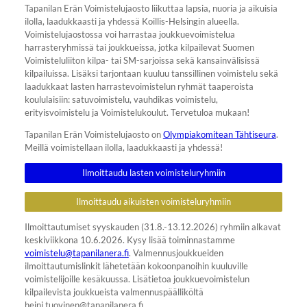
Tapanilan Erän Voimistelujaosto liikuttaa lapsia, nuoria ja aikuisia
ilolla, laadukkaasti ja yhdessä Koillis-Helsingin alueella.
Voimistelujaostossa voi harrastaa joukkuevoimistelua
harrasteryhmissä tai joukkueissa, jotka kilpailevat Suomen
Voimisteluliiton kilpa- tai SM-sarjoissa sekä kansainvälisissä
kilpailuissa. Lisäksi tarjontaan kuuluu tanssillinen voimistelu sekä
laadukkaat lasten harrastevoimistelun ryhmät taaperoista
koululaisiin: satuvoimistelu, vauhdikas voimistelu,
erityisvoimistelu ja Voimistelukoulut. Tervetuloa mukaan!
Tapanilan Erän Voimistelujaosto on
Olympiakomitean Tähtiseura
.
Meillä voimistellaan ilolla, laadukkaasti ja yhdessä!
Ilmoittaudu lasten voimisteluryhmiin
Ilmoittaudu aikuisten voimisteluryhmiin
Ilmoittautumiset syyskauden (31.8.-13.12.2026) ryhmiin alkavat
keskiviikkona 10.6.2026. Kysy lisää toiminnastamme
voimistelu@tapanilanera.fi
. Valmennusjoukkueiden
ilmoittautumislinkit lähetetään kokoonpanoihin kuuluville
voimistelijoille kesäkuussa. Lisätietoa joukkuevoimistelun
kilpailevista joukkueista valmennuspäälliköltä
heini.tuovinen@tapanilanera.fi.