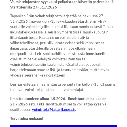
Voimistelujaoston syyskausi polkaistaan käyntiin perinteisellä
Starttileirillä 27.-31.7.2026
Tapanilan Erän Voimistelujaosto järjestää heinäkuussa 27.–
31.7.2026 (ma–pe klo 9-15) syyskauden
Starttileirin
yli 7-
vuotiaille voimistelijoille. Leireillä liikutaan monipuolisesti Tapulin
liikuntakeskuksessa ja sen lähiympäristössä Tapulikaupungin
liikuntapuistossa. Pääpaino on voimistelun laji- ja
välinetekniikassa, perusliikuntataidoissa sekä kehollisessa
ilmaisussa. Starttileirillä päästään myös ulkoilemaan
monipuolisesti. Leiri sopii kaikille voimistelusta innostuneille;
osallistuminen ei edellytä voimistelutaustaa tai
voimistelujoukkueisiin kuulumista. Osallistujat pääsevät
harjoittelemaan omassa ikä- ja tasoryhmässään, mutta myös
yhdessä seurahenkeä nostattaen!
Leiri järjestetään maanantaista perjantaihin kello 9-15. Ohjaajina
toimivat Voimistelujaoston omat valmentajat.
Ilmoittautuminen alkaa 1.5.2026. Ilmoittautumisaikaa on
21.7.2026 asti.
Jälki-ilmoittautumisesta voi laittaa kyselyä
osoitteeseen
voimistelu@tapanilanera.fi
.
Tervetuloa mukaan!