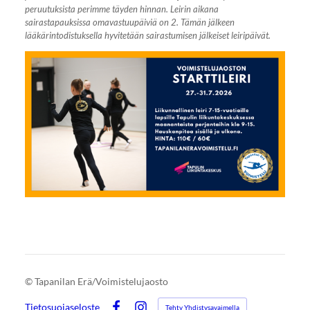
peruutuksista perimme täyden hinnan. Leirin aikana
sairastapauksissa omavastuupäiviä on 2. Tämän jälkeen
lääkärintodistuksella hyvitetään sairastumisen jälkeiset leiripäivät.
©
Tapanilan Erä/Voimistelujaosto
Tietosuojaseloste
Tehty Yhdistysavaimella