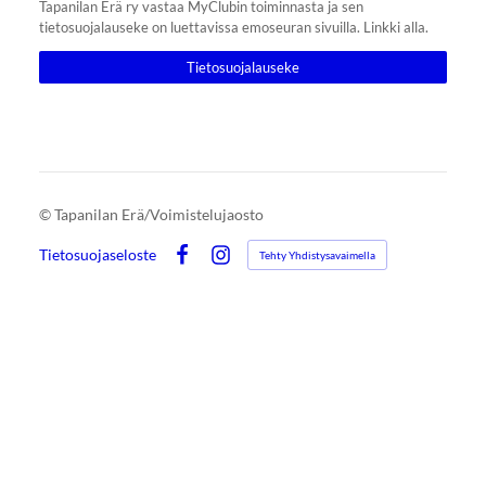
Tapanilan Erä ry vastaa MyClubin toiminnasta ja sen
tietosuojalauseke on luettavissa emoseuran sivuilla. Linkki alla.
Tietosuojalauseke
©
Tapanilan Erä/Voimistelujaosto
Tietosuojaseloste
Tehty Yhdistysavaimella
Facebook
Instagram