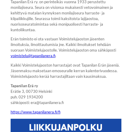
Tapanilan Erä ry. on perinteikäs vuonna 1933 perustettu
monilajiseura. Seura on visionsa mukaisesti vetovoimainen ja
kehittyvä matalan kynnyksen monilajiseura harraste- ja
kilpaliikkujille. Seurassa toimii kaksitoista lajijaostoa,
nuorisoseuratoimintaa sekä monipuolisesti harraste- ja
kuntoliikuntaa.
Erän toimisto ei ota vastaan Voimistelujaoston jäsenten
ilmoituksia, ilmoittautumisia jne. Kaikki ilmoitukset tehdään
suoraan Voimistelujaostolle. Voimistelujaoston oma sähköposti
voimistelu@tapanilanera.fi
.
Kaikki Voimistelujaoston harrastajat ovat Tapanilan Erän jäseniä.
Jäsenmaksu maksetaan emoseuralle kerran kalenterivuodessa.
Voimistelujaosto kerää harrastajiltaan vain kausimaksua.
Tapanilan Erä ry
Erätie 3, 00730 Helsinki
puh. 029 1934200
sähköposti: era@tapanilanera.fi
https://www.tapanilanera.fi/fi