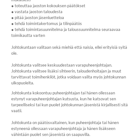
● toteuttaa jaoston kokouksen päätökset
● vastata jaoston taloudesta
● pitää jaoston jäsenluetteloa
● tehdä toimintakertomus ja tilinpäätös
● tehdä toimintasuunnitelma ja taloussuunnitelma seuraavaa
toimikautta varten
Johtokuntaan valitaan sekä miehiä että naisia, ellei erityisiä syitä
ole.
Johtokunta valitsee keskuudestaan varapuheenjohtajan.
Johtokunta valitsee lisäksi sihteerin, taloudenhoitajan ja muut
tarvittavat toimihenkilöt, jotka voidaan valita myös johtokunnan
ulkopuolelta.
Johtokunta kokoontuu puheenjohtajan tai hänen ollessaan
estynyt varapuheenjohtajan kutsusta, kun he katsovat sen
tarpeelliseksi tai kun puolet johtokunnan jäsenistä kirjallisesti sitä
vaatii.
Johtokunta on päätösvaltainen, kun puheenjohtaja tai hänen
estyneenä ollessaan varapuheenjohtaja ja hänen lisäkseen
vähintään puolet sen jäsenistä on saapuvilla.