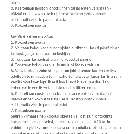
alussa.
8. Käsitellään jaoston johtokunnan tai jäsenten vähintään 7
päivää ennen kokousta kirjallisesti jaoston johtokunnalle
esittämällä vireille panemat asia
9. Kokouksen päätös
Kevätkokouksen esityslista
1. Kokouksen avaus
2. Valitaan kokouksen puheenjohtaja, sihteeri, kaksi pöytäkirjan
tarkastajaa ja kaksi ääntenlaskijaa
3. Todetaan läsnäolijat ja äänioikeutetut jäsenet
4. Todetaan kokouksen laillisuus ja päätösvaltaisuus
5. Vahvistetaan Voimistelujaoston johtokunnan laatima esitys
edellisen toimikauden toimintakertomuksesta Tapanilan Erä ry:n
kevätkokouksen lopullisesti hyväksyttäväksi ja esitellään
kokoukselle edellisen toimintakauden tilikertomus
6. Käsitellään jaoston johtokunnan tai jäsenten vähintään 7
päivää ennen kokousta kirjallisesti jaoston johtokunnalle
esittämällä vireille panemat asiat
7. Kokouksen päätös
Seuran ylimääräinen kokous pidetään silloin, kun johtokunta
katsoo sen tarpeelliseksi, seuran kokous niin päättää tai kun
vähintään yksi kymmenesosa seuran äänioikeutetuista jäsenistä
on jonkin määrätyn asian takia tehnyt siitä johtokunnalle