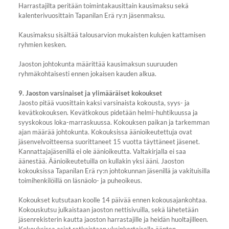
Harrastajilta peritään toimintakausittain kausimaksu sekä
kalenterivuosittain Tapanilan Erä ry:n jäsenmaksu.
Kausimaksu sisältää talousarvion mukaisten kulujen kattamisen
ryhmien kesken.
Jaoston johtokunta määrittää kausimaksun suuruuden
ryhmäkohtaisesti ennen jokaisen kauden alkua.
9. Jaoston varsinaiset ja ylimääräiset kokoukset
Jaosto pitää vuosittain kaksi varsinaista kokousta, syys- ja
kevätkokouksen. Kevätkokous pidetään helmi-huhtikuussa ja
syyskokous loka-marraskuussa. Kokouksen paikan ja tarkemman
ajan määrää johtokunta. Kokouksissa äänioikeutettuja ovat
jäsenvelvoitteensa suorittaneet 15 vuotta täyttäneet jäsenet.
Kannattajajäsenillä ei ole äänioikeutta. Valtakirjalla ei saa
äänestää. Äänioikeutetuilla on kullakin yksi ääni. Jaoston
kokouksissa Tapanilan Erä ry:n johtokunnan jäsenillä ja vakituisilla
toimihenkilöillä on läsnäolo- ja puheoikeus.
Kokoukset kutsutaan koolle 14 päivää ennen kokousajankohtaa.
Kokouskutsu julkaistaan jaoston nettisivuilla, sekä lähetetään
jäsenrekisterin kautta jaoston harrastajille ja heidän huoltajilleen.