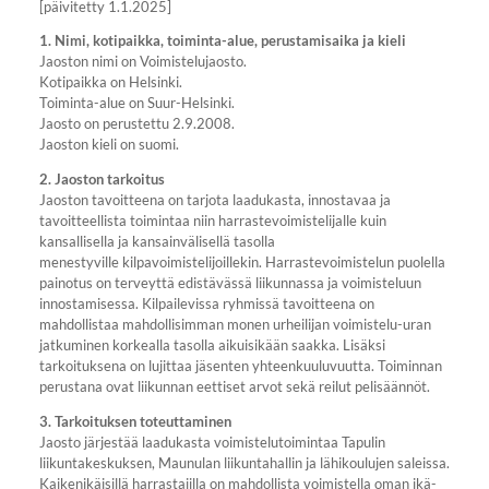
[päivitetty 1.1.2025]
1. Nimi, kotipaikka, toiminta-alue, perustamisaika ja kieli
Jaoston nimi on Voimistelujaosto.
Kotipaikka on Helsinki.
Toiminta-alue on Suur-Helsinki.
Jaosto on perustettu 2.9.2008.
Jaoston kieli on suomi.
2. Jaoston tarkoitus
Jaoston tavoitteena on tarjota laadukasta, innostavaa ja
tavoitteellista toimintaa niin harrastevoimistelijalle kuin
kansallisella ja kansainvälisellä tasolla
menestyville kilpavoimistelijoillekin. Harrastevoimistelun puolella
painotus on terveyttä edistävässä liikunnassa ja voimisteluun
innostamisessa. Kilpailevissa ryhmissä tavoitteena on
mahdollistaa mahdollisimman monen urheilijan voimistelu-uran
jatkuminen korkealla tasolla aikuisikään saakka. Lisäksi
tarkoituksena on lujittaa jäsenten yhteenkuuluvuutta. Toiminnan
perustana ovat liikunnan eettiset arvot sekä reilut pelisäännöt.
3. Tarkoituksen toteuttaminen
Jaosto järjestää laadukasta voimistelutoimintaa Tapulin
liikuntakeskuksen, Maunulan liikuntahallin ja lähikoulujen saleissa.
Kaikenikäisillä harrastajilla on mahdollista voimistella oman ikä-