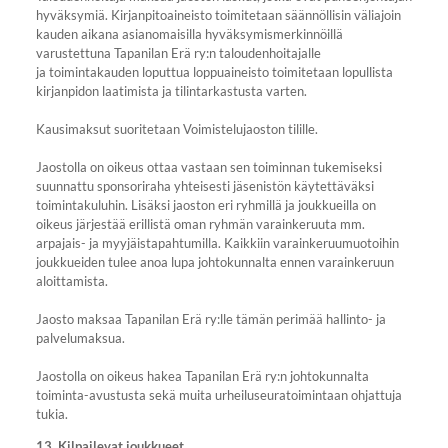
hyväksymiä. Kirjanpitoaineisto toimitetaan säännöllisin väliajoin
kauden aikana asianomaisilla hyväksymismerkinnöillä
varustettuna Tapanilan Erä ry:n taloudenhoitajalle
ja toimintakauden loputtua loppuaineisto toimitetaan lopullista
kirjanpidon laatimista ja tilintarkastusta varten.
Kausimaksut suoritetaan Voimistelujaoston tilille.
Jaostolla on oikeus ottaa vastaan sen toiminnan tukemiseksi
suunnattu sponsoriraha yhteisesti jäsenistön käytettäväksi
toimintakuluhin. Lisäksi jaoston eri ryhmillä ja joukkueilla on
oikeus järjestää erillistä oman ryhmän varainkeruuta mm.
arpajais- ja myyjäistapahtumilla. Kaikkiin varainkeruumuotoihin
joukkueiden tulee anoa lupa johtokunnalta ennen varainkeruun
aloittamista.
Jaosto maksaa Tapanilan Erä ry:lle tämän perimää hallinto- ja
palvelumaksua.
Jaostolla on oikeus hakea Tapanilan Erä ry:n johtokunnalta
toiminta-avustusta sekä muita urheiluseuratoimintaan ohjattuja
tukia.
13. Kilpailevat joukkueet