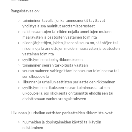
Rangaistavaa on:
toimiminen tavalla, jonka tunnusmerkit täyttävät
yhdistyslaissa mainitut erottamisperusteet
näiden sääntöjen tai niiden nojalla annettujen muiden
määräysten ja päätösten vastainen toiminta
niiden järjestöjen, joiden jäsenenä seura on, sääntöjen tai
niiden nojalla annettujen muiden määräysten ja päätösten
vastainen toiminta
syyllistyminen dopingrikkomukseen
toimiminen seuran tarkoitusta vastaan
seuran maineen vahingoittaminen seuran toiminnassa tai
sen ulkopuolella
liikunnan ja urheilun eettisten periaatteiden rikkominen
syyllistyminen rikokseen seuran toiminnassa tai sen
ulkopuolella, jos rikoksesta on tuomittu ehdolliseen tai
ehdottomaan vankeusrangaistukseen
Liikunnan ja urheilun eettisten periaatteiden rikkomista ovat:
huumeiden ja dopingaineiden käyttö tai käytön
edistäminen