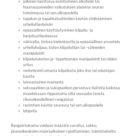
julkinen häiritsevä esiintyminen alkoholin tai
huumausaineiden vaikutuksen alaisena seuran
toiminnassa tai sen ulkopuolella
tupakan ja tupakkatuotteiden käytön yhdistäminen
urheilutilanteisiin
epäasiallinen käyttäytyminen kilpailu- ja
harjoitustilanteessa
väkivalta, törkeä kielenkäyttö ja epäasiallinen arvostelu
urheiluhuijaus, kuten kilpailutilan tai -välineiden
manipulointi
kilpailutulosten ja -tapahtumien manipulointi tai niiden
yritys
vedonlyönti omasta kilpailusta joko itse tai edustajan
kautta
lainvastainen mainonta
seksuaalinen ja sukupuoleen perustuva häirintä kaikissa
muodoissaan riippumatta siitä seuraako teosta
rikosoikeudellinen rangaistus
rasistinen käytös seurassa tai sen ulkopuolella
lahjonta
Rangaistuksena voidaan määrätä varoitus, sakko,
jäsenoikeuksien määräaikainen rajoittaminen, toimintakielto