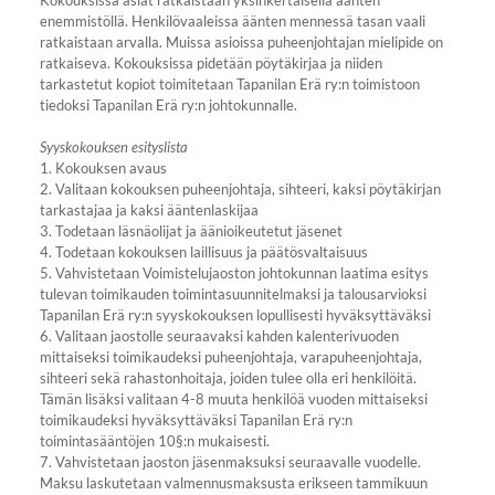
Kokouksissa asiat ratkaistaan yksinkertaisella äänten
enemmistöllä. Henkilövaaleissa äänten mennessä tasan vaali
ratkaistaan arvalla. Muissa asioissa puheenjohtajan mielipide on
ratkaiseva. Kokouksissa pidetään pöytäkirjaa ja niiden
tarkastetut kopiot toimitetaan Tapanilan Erä ry:n toimistoon
tiedoksi Tapanilan Erä ry:n johtokunnalle.
Syyskokouksen esityslista
1. Kokouksen avaus
2. Valitaan kokouksen puheenjohtaja, sihteeri, kaksi pöytäkirjan
tarkastajaa ja kaksi ääntenlaskijaa
3. Todetaan läsnäolijat ja äänioikeutetut jäsenet
4. Todetaan kokouksen laillisuus ja päätösvaltaisuus
5. Vahvistetaan Voimistelujaoston johtokunnan laatima esitys
tulevan toimikauden toimintasuunnitelmaksi ja talousarvioksi
Tapanilan Erä ry:n syyskokouksen lopullisesti hyväksyttäväksi
6. Valitaan jaostolle seuraavaksi kahden kalenterivuoden
mittaiseksi toimikaudeksi puheenjohtaja, varapuheenjohtaja,
sihteeri sekä rahastonhoitaja, joiden tulee olla eri henkilöitä.
Tämän lisäksi valitaan 4-8 muuta henkilöä vuoden mittaiseksi
toimikaudeksi hyväksyttäväksi Tapanilan Erä ry:n
toimintasääntöjen 10§:n mukaisesti.
7. Vahvistetaan jaoston jäsenmaksuksi seuraavalle vuodelle.
Maksu laskutetaan valmennusmaksusta erikseen tammikuun