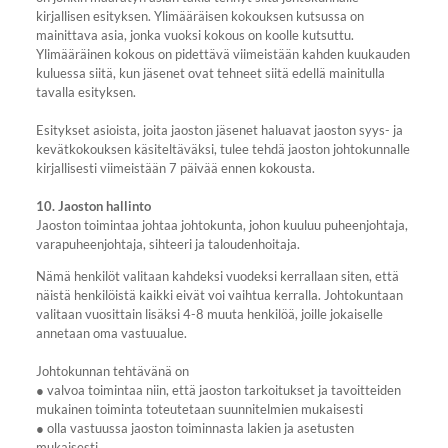
kirjallisen esityksen. Ylimääräisen kokouksen kutsussa on
mainittava asia, jonka vuoksi kokous on koolle kutsuttu.
Ylimääräinen kokous on pidettävä viimeistään kahden kuukauden
kuluessa siitä, kun jäsenet ovat tehneet siitä edellä mainitulla
tavalla esityksen.
Esitykset asioista, joita jaoston jäsenet haluavat jaoston syys- ja
kevätkokouksen käsiteltäväksi, tulee tehdä jaoston johtokunnalle
kirjallisesti viimeistään 7 päivää ennen kokousta.
10. Jaoston hallinto
Jaoston toimintaa johtaa johtokunta, johon kuuluu puheenjohtaja,
varapuheenjohtaja, sihteeri ja taloudenhoitaja.
Nämä henkilöt valitaan kahdeksi vuodeksi kerrallaan siten, että
näistä henkilöistä kaikki eivät voi vaihtua kerralla. Johtokuntaan
valitaan vuosittain lisäksi 4-8 muuta henkilöä, joille jokaiselle
annetaan oma vastuualue.
Johtokunnan tehtävänä on
● valvoa toimintaa niin, että jaoston tarkoitukset ja tavoitteiden
mukainen toiminta toteutetaan suunnitelmien mukaisesti
● olla vastuussa jaoston toiminnasta lakien ja asetusten
mukaisesti