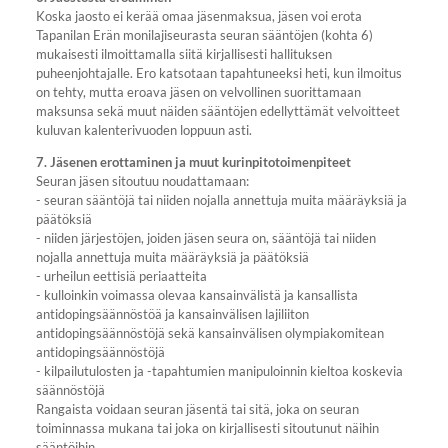
Koska jaosto ei kerää omaa jäsenmaksua, jäsen voi erota
Tapanilan Erän monilajiseurasta seuran sääntöjen (kohta 6)
mukaisesti ilmoittamalla siitä kirjallisesti hallituksen
puheenjohtajalle. Ero katsotaan tapahtuneeksi heti, kun ilmoitus
on tehty, mutta eroava jäsen on velvollinen suorittamaan
maksunsa sekä muut näiden sääntöjen edellyttämät velvoitteet
kuluvan kalenterivuoden loppuun asti.
7. Jäsenen erottaminen ja muut kurinpitotoimenpiteet
Seuran jäsen sitoutuu noudattamaan:
- seuran sääntöjä tai niiden nojalla annettuja muita määräyksiä ja
päätöksiä
- niiden järjestöjen, joiden jäsen seura on, sääntöjä tai niiden
nojalla annettuja muita määräyksiä ja päätöksiä
- urheilun eettisiä periaatteita
- kulloinkin voimassa olevaa kansainvälistä ja kansallista
antidopingsäännöstöä ja kansainvälisen lajiliiton
antidopingsäännöstöjä sekä kansainvälisen olympiakomitean
antidopingsäännöstöjä
- kilpailutulosten ja -tapahtumien manipuloinnin kieltoa koskevia
säännöstöjä
Rangaista voidaan seuran jäsentä tai sitä, joka on seuran
toiminnassa mukana tai joka on kirjallisesti sitoutunut näihin
sääntöihin.