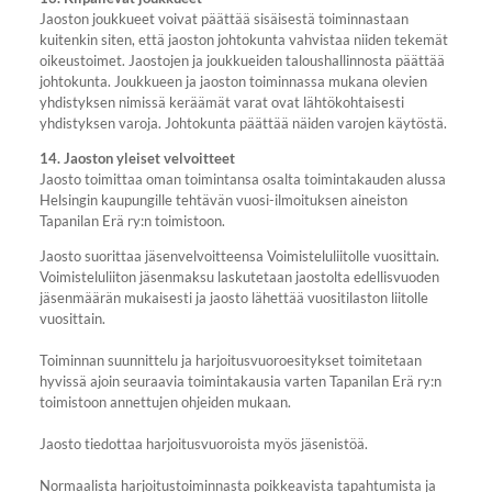
Jaoston joukkueet voivat päättää sisäisestä toiminnastaan
kuitenkin siten, että jaoston johtokunta vahvistaa niiden tekemät
oikeustoimet. Jaostojen ja joukkueiden taloushallinnosta päättää
johtokunta. Joukkueen ja jaoston toiminnassa mukana olevien
yhdistyksen nimissä keräämät varat ovat lähtökohtaisesti
yhdistyksen varoja. Johtokunta päättää näiden varojen käytöstä.
14. Jaoston yleiset velvoitteet
Jaosto toimittaa oman toimintansa osalta toimintakauden alussa
Helsingin kaupungille tehtävän vuosi-ilmoituksen aineiston
Tapanilan Erä ry:n toimistoon.
Jaosto suorittaa jäsenvelvoitteensa Voimisteluliitolle vuosittain.
Voimisteluliiton jäsenmaksu laskutetaan jaostolta edellisvuoden
jäsenmäärän mukaisesti ja jaosto lähettää vuositilaston liitolle
vuosittain.
Toiminnan suunnittelu ja harjoitusvuoroesitykset toimitetaan
hyvissä ajoin seuraavia toimintakausia varten Tapanilan Erä ry:n
toimistoon annettujen ohjeiden mukaan.
Jaosto tiedottaa harjoitusvuoroista myös jäsenistöä.
Normaalista harjoitustoiminnasta poikkeavista tapahtumista ja