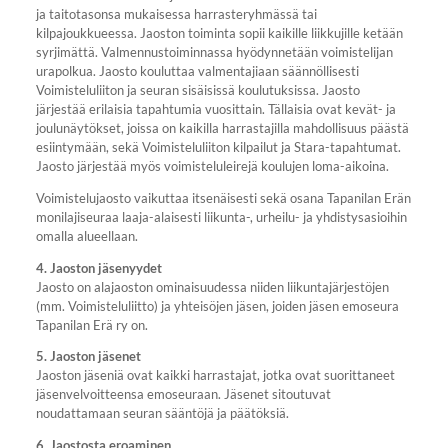
ja taitotasonsa mukaisessa harrasteryhmässä tai
kilpajoukkueessa. Jaoston toiminta sopii kaikille liikkujille ketään
syrjimättä. Valmennustoiminnassa hyödynnetään voimistelijan
urapolkua. Jaosto kouluttaa valmentajiaan säännöllisesti
Voimisteluliiton ja seuran sisäisissä koulutuksissa. Jaosto
järjestää erilaisia tapahtumia vuosittain. Tällaisia ovat kevät- ja
joulunäytökset, joissa on kaikilla harrastajilla mahdollisuus päästä
esiintymään, sekä Voimisteluliiton kilpailut ja Stara-tapahtumat.
Jaosto järjestää myös voimisteluleirejä koulujen loma-aikoina.
Voimistelujaosto vaikuttaa itsenäisesti sekä osana Tapanilan Erän
monilajiseuraa laaja-alaisesti liikunta-, urheilu- ja yhdistysasioihin
omalla alueellaan.
4. Jaoston jäsenyydet
Jaosto on alajaoston ominaisuudessa niiden liikuntajärjestöjen
(mm. Voimisteluliitto) ja yhteisöjen jäsen, joiden jäsen emoseura
Tapanilan Erä ry on.
5. Jaoston jäsenet
Jaoston jäseniä ovat kaikki harrastajat, jotka ovat suorittaneet
jäsenvelvoitteensa emoseuraan. Jäsenet sitoutuvat
noudattamaan seuran sääntöjä ja päätöksiä.
6. Jaostosta eroaminen