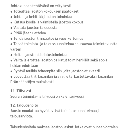
Johtokunnan tehtävänä on erityisesti
● Toteuttaa jaoston kokouksen päätökset
● Johtaa ja kehittää jaoston toimintaa
● Kutsua koolle ja valmistella jaoston kokous
● Vastata jaoston taloudesta
● Pitää jäsenluetteloa
● Tehdä jaoston tilinpäätös ja vuosikertomus
● Tehdä toiminta- ja taloussuunnitelma seuraavaa toimintavuotta
varten
● Hoitaa jaoston tiedotustoimintaa
● Valita ja erottaa jaoston palkatut toimihenkilöt sekä sopia
heidän eduistaan
● Ryhtyä muihin toimenpiteisiin, joita jaoston etu vaatii
● Luovuttaa tilit Tapanilan Erä ry:lle tarkastettavaksi Tapanilan
Erän sääntöjen mukaisesti
11. Tilivuosi
Seuran toiminta- ja tilivuosi on kalenterivuosi.
12. Taloudenpito
Jaosto noudattaa hyväksyttyä toimintasuunnitelmaa ja
talousarviota.
Taloudenhoitaja maksaa jaoston laskut, jotka ovat puheenjohtajan