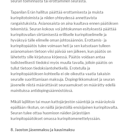
seuran toiminnasta tai erottaminen seurasta.
Tapanilan Erän hallitus päättää erottamisesta ja muista
kurinpitotoimista ja niiden yhteydessä annettavista
rangaistuksista. Asianosaista on aina kuultava ennen päätöksen
tekemistä. Seuran kokous voi johtokunnan esityksestä päättää
kurinpitovallan siirtämisestä erilliselle kurinpitoelimelle ja
hyväksyä tälle elimelle oman johtosäännön. Erottamis- ja
kurinpitopäätös tulee voimaan heti ja sen katsotaan tulleen
asianomaisen tietoon viisi päivää sen jälkeen, kun päätös on
lähetetty sille kirjatussa kirjeessä. Päätös voidaan antaa
todisteellisesti tiedoksi myös muulla tavalla, jolloin päätös on
tullut tietoon tiedoksiantohetkellä. Erotetulla ja
kurinpitopäätöksen kohteella ei ole oikeutta vaatia takaisin
seuralle suorittamiaan maksuja. Dopingrikkomukset ja seuran
jäsenelle niistä määrättävät seuraamukset on määrätty edellä
mainituissa antidopingsäännöstöissä.
Mikäli lajiliiton tai muun kattojärjestön sääntöjä ja määräyksiä
epäillään rikotun, on näillä järjestöillä ensisijainen kurinpitovalta.
Seuran tulee ottaa huomioon näiden järjestöjen
kurinpitopäätökset omassa kurinpitomenettelyssään.
8. Jaoston jäsenmaksu ja kausimaksu