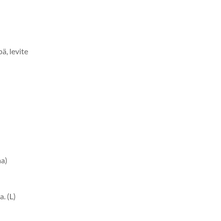
ä, levite
aa)
. (L)