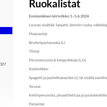
Ruokalistat
Ensimmäinen leiriviikko 1.-5.6.2026
Lounas sisältää: Salaatti, lämmin ruoka, näkkileip
Maanantai:
Broileripastavuoka (L)
Tiistai:
Perunamuusia & kalapuikkoja (L,G)
2027
Keskiviikko:
Spagetti ja jauhelihakastike (L) (ei sisällä sianlih
Torstai:
Keitinperunoita, pinaattilettuja ja puolukkahilloa
Perjantai: