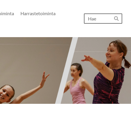
oiminta
Harrastetoiminta
Hak
Hae