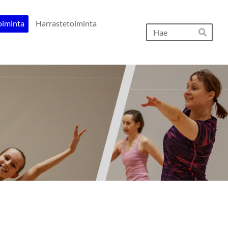
oiminta
Harrastetoiminta
Hak
Hae