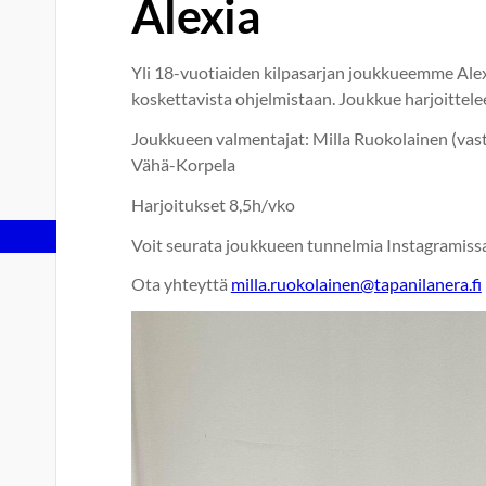
Alexia
Yli 18-vuotiaiden kilpasarjan joukkueemme Alex
koskettavista ohjelmistaan. Joukkue harjoittele
Joukkueen valmentajat: Milla Ruokolainen (vast
Vähä-Korpela
Harjoitukset 8,5h/vko
Voit seurata joukkueen tunnelmia Instagramiss
Ota yhteyttä
milla.ruokolainen@tapanilanera.fi