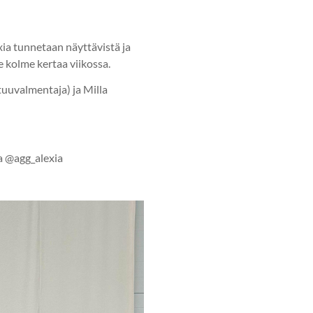
ia tunnetaan näyttävistä ja
e kolme kertaa viikossa.
uuvalmentaja) ja Milla
a @agg_alexia