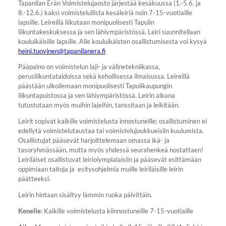
Tapanilan Erän Voimistelujaosto järjestää kesäkuussa (1.-5.6. ja
8.-12.6.) kaksi voimistelullista kesäleiriä noin 7-15-vuotiaille
lapsille. Leireillä liikutaan monipuolisesti Tapulin
liikuntakeskuksessa ja sen lähiympäristössä. Leiri suunnitellaan
kouluikäisille lapsille. Alle kouluikäisten osallistumisesta voi kysyä
heini.tuovinen@tapanilanera.fi
Pääpaino on voimistelun laji- ja välinetekniikassa,
perusliikuntataidoissa sekä kehollisessa ilmaisussa. Leireillä
päästään ulkoilemaan monipuolisesti Tapulikaupungin
liikuntapuistossa ja sen lähiympäristössä. Leirin aikana
tutustutaan myös muihin lajeihin, tanssitaan ja leikitään.
Leirit sopivat kaikille voimistelusta innostuneille; osallistuminen ei
edellytä voimistelutaustaa tai voimistelujoukkueisiin kuulumista.
Osallistujat pääsevät harjoittelemaan omassa ikä- ja
tasoryhmässään, mutta myös yhdessä seurahenkeä nostattaen!
Leiriläiset osallistuvat leiriolympialaisiin ja pääsevät esittämään
oppimiaan taitoja ja esitysohjelmia muille leiriläisille leirin
päätteeksi.
Leirin hintaan sisältyy lämmin ruoka päivittäin.
Kenelle
: Kaikille voimistelusta kiinnostuneille 7-15-vuotiaille