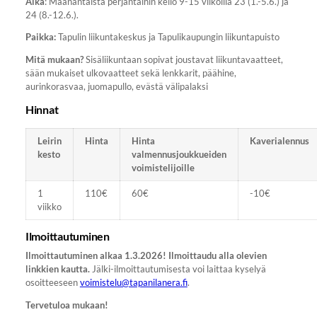
Aika
: Maanantaista perjantaihin kello 9-15 viikoilla 23 (1.-5.6.) ja
24 (8.-12.6.).
Paikka:
Tapulin liikuntakeskus ja Tapulikaupungin liikuntapuisto
Mitä mukaan?
Sisäliikuntaan sopivat joustavat liikuntavaatteet,
sään mukaiset ulkovaatteet sekä lenkkarit, päähine,
aurinkorasvaa, juomapullo, evästä välipalaksi
Hinnat
Leirin
Hinta
Hinta
Kaverialennus
kesto
valmennusjoukkueiden
voimistelijoille
1
110€
60€
-10€
viikko
Ilmoittautuminen
Ilmoittautuminen alkaa 1.3.2026! Ilmoittaudu alla olevien
linkkien kautta.
Jälki-ilmoittautumisesta voi laittaa kyselyä
osoitteeseen
voimistelu@tapanilanera.fi
.
Tervetuloa mukaan!