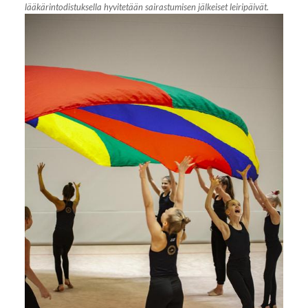
lääkärintodistuksella hyvitetään sairastumisen jälkeiset leiripäivät.