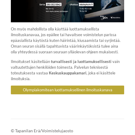
On myös mahdollista olla käyttää luottamuksellista
ilmoituskanavaa, jos epäilee tai havaitsee voimistelun parissa
epäasiallista käytöstä kuten häirintää, kiusaamista tai syrjintää.
Oman seuran sisällä tapahtuvista väärinkäytöksistä tulee aina
olla yhteydessä suoraan seuraan ylläolevan ohjeen mukaisesti.
Ilmoitukset käsitellään
turvallisesti ja luottamuksellisesti
vain
valtuutettujen henkilöiden toimesta. Palvelun teknisestä
toteutuksesta vastaa
Keskuskauppakamari
, joka ei käsittele
ilmoituksia.
Olympiakomitean luottamuksellinen ilmoituskanava
©
Tapanilan Erä/Voimistelujaosto