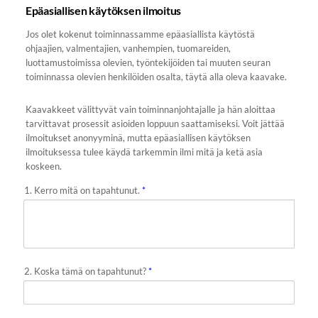
Epäasiallisen käytöksen ilmoitus
Jos olet kokenut toiminnassamme epäasiallista käytöstä
ohjaajien, valmentajien, vanhempien, tuomareiden,
luottamustoimissa olevien, työntekijöiden tai muuten seuran
toiminnassa olevien henkilöiden osalta, täytä alla oleva kaavake.
Kaavakkeet välittyvät vain toiminnanjohtajalle ja hän aloittaa
tarvittavat prosessit asioiden loppuun saattamiseksi. Voit jättää
ilmoitukset anonyyminä, mutta epäasiallisen käytöksen
ilmoituksessa tulee käydä tarkemmin ilmi mitä ja ketä asia
koskeen.
1. Kerro mitä on tapahtunut.
*
2. Koska tämä on tapahtunut?
*