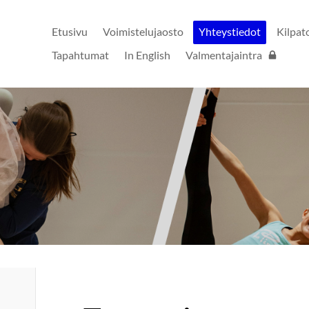
Etusivu
Voimistelujaosto
Yhteystiedot
Kilpat
Tapahtumat
In English
Valmentajaintra