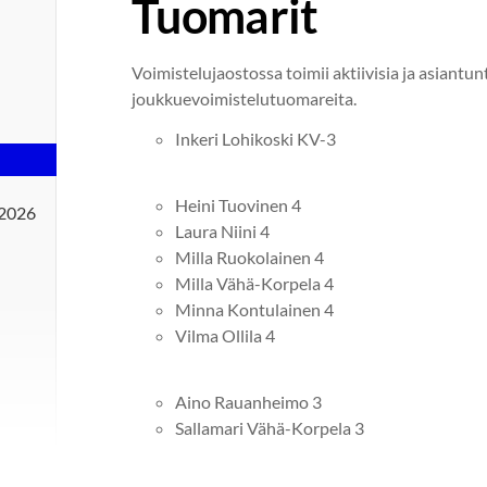
Tuomarit
Voimistelujaostossa toimii aktiivisia ja asiantun
joukkuevoimistelutuomareita.
Inkeri Lohikoski KV-3
Heini Tuovinen 4
 2026
Laura Niini 4
Milla Ruokolainen 4
Milla Vähä-Korpela 4
Minna Kontulainen 4
Vilma Ollila 4
Aino Rauanheimo 3
Sallamari Vähä-Korpela 3