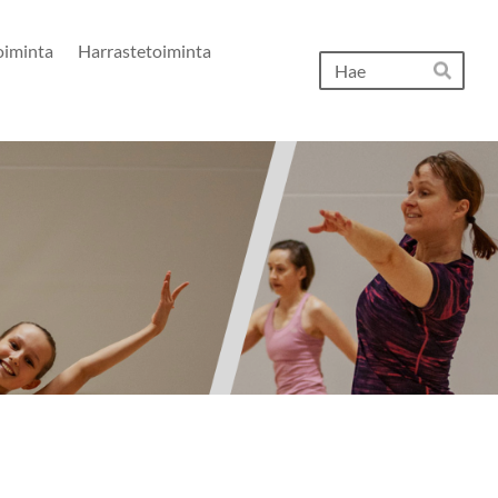
oiminta
Harrastetoiminta
Hak
Hae