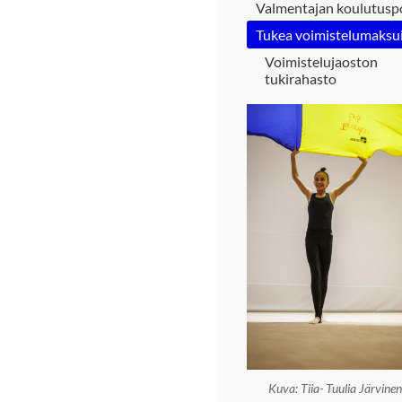
Valmentajan koulutusp
Tukea voimistelumaksu
Voimistelujaoston
tukirahasto
Kuva: Tiia- Tuulia Järvine