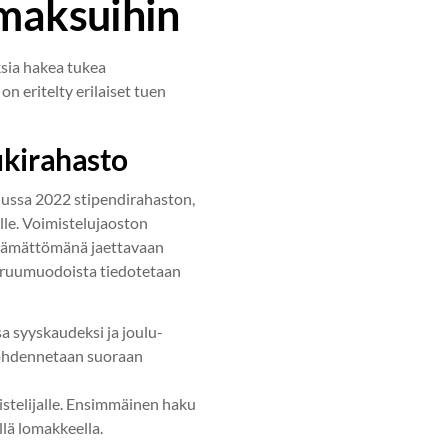
maksuihin
ksia hakea tukea
on eritelty erilaiset tuen
ukirahasto
uussa 2022 stipendirahaston,
ille. Voimistelujaoston
ntämättömänä jaettavaan
eruumuodoista tiedotetaan
a syyskaudeksi ja joulu-
ohdennetaan suoraan
istelijalle. Ensimmäinen haku
llä lomakkeella.