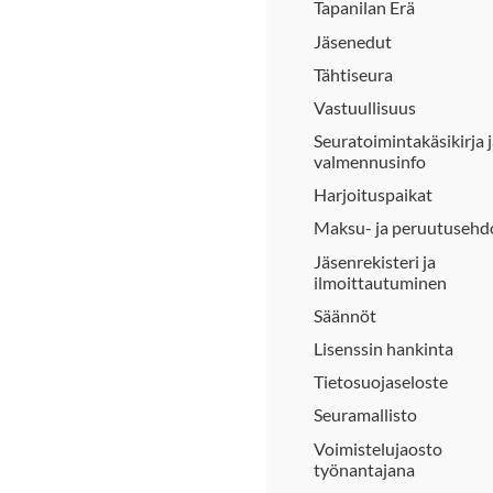
Tapanilan Erä
Jäsenedut
Tähtiseura
Vastuullisuus
Seuratoimintakäsikirja 
valmennusinfo
Harjoituspaikat
Maksu- ja peruutusehd
Jäsenrekisteri ja
ilmoittautuminen
Säännöt
Lisenssin hankinta
Tietosuojaseloste
Seuramallisto
Voimistelujaosto
työnantajana