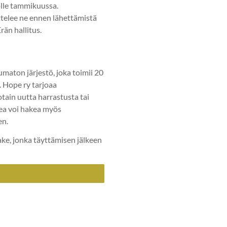
lle tammikuussa.
ttelee ne ennen lähettämistä
än hallitus.
tumaton järjestö, joka toimii 20
a. Hope ry tarjoaa
otain uutta harrastusta tai
ea voi hakea myös
en.
ake, jonka täyttämisen jälkeen