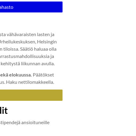
rahasto
sta vähävaraisten lasten ja
Urheilukeskuksen, Helsingin
tiloissa. Säätiö haluaa olla
arrastusmahdollisuuksia ja
kehitystä liikunnan avulla.
sekä elokuussa.
Päätökset
tus. Haku nettilomakkeella.
it
stipendejä ansioituneille