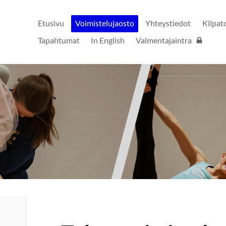
Etusivu
Voimistelujaosto
Yhteystiedot
Kilpat
Tapahtumat
In English
Valmentajaintra