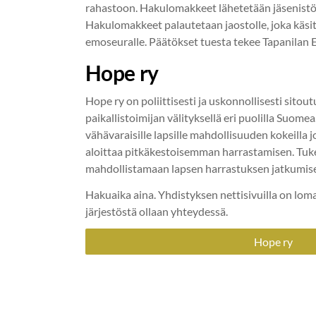
rahastoon. Hakulomakkeet lähetetään jäsenistö
Hakulomakkeet palautetaan jaostolle, joka käsi
emoseuralle. Päätökset tuesta tekee Tapanilan Er
Hope ry
Hope ry on poliittisesti ja uskonnollisesti sitou
paikallistoimijan välityksellä eri puolilla Suome
vähävaraisille lapsille mahdollisuuden kokeilla j
aloittaa pitkäkestoisemman harrastamisen. Tuk
mahdollistamaan lapsen harrastuksen jatkumis
Hakuaika aina. Yhdistyksen nettisivuilla on lom
järjestöstä ollaan yhteydessä.
Hope ry