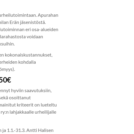
 urheilutoimintaan. Apurahan
nilan Erän jäsenistöstä.
lutoiminnan eri osa-alueiden
larahastosta voidaan
suihin.
een kokonaiskustannukset,
perheiden kohdalla
tömyys).
 50€
yennyt hyviin saavutuksiin,
sekä osoittanut
initut kriteerit on lueteltu
y:n lahjakkaalle urheilijalle
ja 1.1.-31.3. Antti Halisen