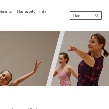
oiminta
Harrastetoiminta
Hak
Hae