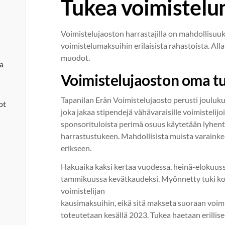
Tukea voimistelu
Voimistelujaoston harrastajilla on mahdollisuu
voimistelumaksuihin erilaisista rahastoista. Alla 
muodot.
ja
Voimistelujaoston oma t
Tapanilan Erän Voimistelujaosto perusti jouluk
ot
joka jakaa stipendejä vähävaraisille voimistelijo
sponsorituloista perimä osuus käytetään lyhe
harrastustukeen. Mahdollisista muista varaink
erikseen.
Hakuaika kaksi kertaa vuodessa, heinä-elokuuss
tammikuussa kevätkaudeksi. Myönnetty tuki k
voimistelijan
kausimaksuihin, eikä sitä makseta suoraan voim
toteutetaan kesällä 2023. Tukea haetaan erillise