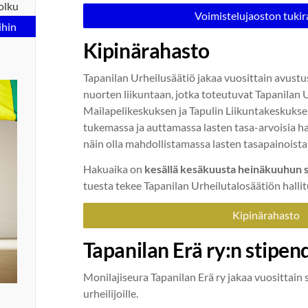
olku
Voimistelujaoston tuki
ihin
Kipinärahasto
Tapanilan Urheilusäätiö jakaa vuosittain avustu
nuorten liikuntaan, jotka toteutuvat Tapanilan 
Mailapelikeskuksen ja Tapulin Liikuntakeskuksen 
tukemassa ja auttamassa lasten tasa-arvoisia h
näin olla mahdollistamassa lasten tasapainoista 
Hakuaika on
kesällä kesäkuusta heinäkuuhun 
tuesta tekee Tapanilan Urheilutalosäätiön halli
Kipinärahasto
Tapanilan Erä ry:n stipend
Monilajiseura Tapanilan Erä ry jakaa vuosittain 
urheilijoille.
n