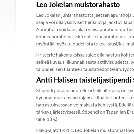
Leo Jokelan muistorahasto
Leo Jokelan juhlarahastosta jaetaan apurahoja
saajia voi olla yksityiset henkilöt ja jaostot Tapa
Apurahoja voidaan jakaa yleisapurahoina, urhei
kohdeapurahoina sekä opiskeluapurahoina. Juh
myöntää myös taloudellista tukea kausi/kk- mak
Kriteerit: hakemuksissa tulee olla haetun koht
selkeä kuvaus liikunnallisesta aktiivisuudesta, 
taloudellisen tilanteen taustatiedot (esim. työt
Antti Halisen taistelijastipendi
Stipendi jaetaan nuorelle urheilijalle, joka on k
kyennyt murtamaan rajansa kilpailutilanteessa 
harrastuksessaan voimakasta kehitystä. Edellä ma
tärkeysjärjestyksessä. Stipendi on Tapanilan Erä r
(alle 18 v.).
Haku-ajat: 1.-31.1. Leo Jokelan muistorahastoon 