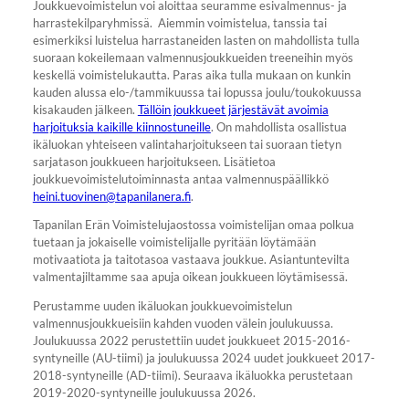
Joukkuevoimistelun voi aloittaa seuramme esivalmennus- ja
harrastekilparyhmissä. Aiemmin voimistelua, tanssia tai
esimerkiksi luistelua harrastaneiden lasten on mahdollista tulla
suoraan kokeilemaan valmennusjoukkueiden treeneihin myös
keskellä voimistelukautta. Paras aika tulla mukaan on kunkin
kauden alussa elo-/tammikuussa tai lopussa joulu/toukokuussa
kisakauden jälkeen.
Tällöin joukkueet järjestävät avoimia
harjoituksia kaikille kiinnostuneille
. On mahdollista osallistua
ikäluokan yhteiseen valintaharjoitukseen tai suoraan tietyn
sarjatason joukkueen harjoitukseen. Lisätietoa
joukkuevoimistelutoiminnasta antaa valmennuspäällikkö
heini.tuovinen@tapanilanera.fi
.
Tapanilan Erän Voimistelujaostossa voimistelijan omaa polkua
tuetaan ja jokaiselle voimistelijalle pyritään löytämään
motivaatiota ja taitotasoa vastaava joukkue. Asiantuntevilta
valmentajiltamme saa apuja oikean joukkueen löytämisessä.
Perustamme uuden ikäluokan joukkuevoimistelun
valmennusjoukkueisiin kahden vuoden välein joulukuussa.
Joulukuussa 2022 perustettiin uudet joukkueet 2015-2016-
syntyneille (AU-tiimi) ja joulukuussa 2024 uudet joukkueet 2017-
2018-syntyneille (AD-tiimi). Seuraava ikäluokka perustetaan
2019-2020-syntyneille joulukuussa 2026.