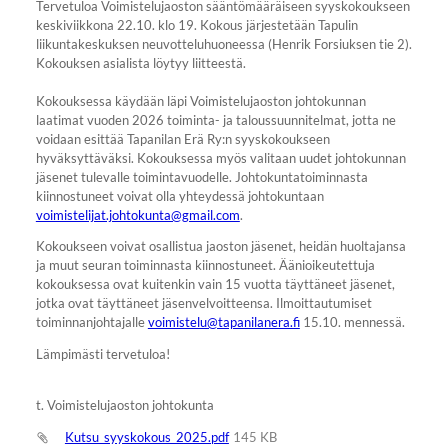
Tervetuloa Voimistelujaoston sääntömääräiseen syyskokoukseen
keskiviikkona 22.10. klo 19. Kokous järjestetään Tapulin
liikuntakeskuksen neuvotteluhuoneessa (Henrik Forsiuksen tie 2).
Kokouksen asialista löytyy liitteestä.
Kokouksessa käydään läpi Voimistelujaoston johtokunnan
laatimat vuoden 2026 toiminta- ja taloussuunnitelmat, jotta ne
voidaan esittää Tapanilan Erä Ry:n syyskokoukseen
hyväksyttäväksi. Kokouksessa myös valitaan uudet johtokunnan
jäsenet tulevalle toimintavuodelle. Johtokuntatoiminnasta
kiinnostuneet voivat olla yhteydessä johtokuntaan
voimistelijat.johtokunta@gmail.com
.
Kokoukseen voivat osallistua jaoston jäsenet, heidän huoltajansa
ja muut seuran toiminnasta kiinnostuneet. Äänioikeutettuja
kokouksessa ovat kuitenkin vain 15 vuotta täyttäneet jäsenet,
jotka ovat täyttäneet jäsenvelvoitteensa. Ilmoittautumiset
toiminnanjohtajalle
voimistelu@tapanilanera.fi
15.10. mennessä.
Lämpimästi tervetuloa!
t. Voimistelujaoston johtokunta
Kutsu_syyskokous_2025.pdf
145 KB