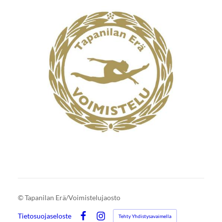
©
Tapanilan Erä/Voimistelujaosto
Tietosuojaseloste
Tehty Yhdistysavaimella