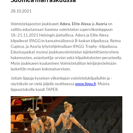
28.10.2021
Voimistelujaoston joukkueet
Adora
,
Elite
Alexa
ja
Axoria
on
valittu edustamaan Suomea voimistelun superviikonloppuun
18.-21.11.2021 Helsingin jäähallissa. Adora ja Elite Alexa
kilpailevat IFAGG:in kansainvälisessä B-luokan kilpailussa, Reima
Cupissa, ja Axoria lyhytohjelmallaan IFAGG Trophy -kilpailussa.
Edustuspaikat myönsi joukkuevoimistelun lajinkehittämisryhmä
hakemusten, asiantuntija-arvion sekä kilpailutulosten perusteella.
Myös joukkueen kuuluminen Voimisteluliiton leirijärjestelmään
laskettiin mukaan kokonaisarvioon.
Joitain lippuja kyseisen viikonlopun voimistelukilpailuihin ja -
näytöksiin on vielä jäljellä osoitteessa
www.lippu.fi
. Muista
lippuostoksilla koodi TAPER.