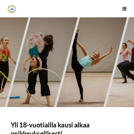
Siirry
Tapanilan Erä Voimistelujaosto
Haku
sivun
sisältöön
Yli 18-vuotiailla kausi alkaa
poikkeuksellisesti