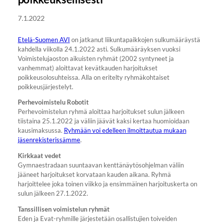
7.1.2022
Etelä-Suomen AVI
on jatkanut liikuntapaikkojen sulkumääräystä
kahdella viikolla 24.1.2022 asti. Sulkumääräyksen vuoksi
Voimistelujaoston aikuisten ryhmät (2002 syntyneet ja
vanhemmat) aloittavat kevätkauden harjoitukset
poikkeusolosuhteissa. Alla on eritelty ryhmäkohtaiset
poikkeusjärjestelyt.
Perhevoimistelu Robotit
Perhevoimistelun ryhmä aloittaa harjoitukset sulun jälkeen
tiistaina 25.1.2022 ja väliin jäävät kaksi kertaa huomioidaan
kausimaksussa.
Ryhmään voi edelleen ilmoittautua mukaan
jäsenrekisterissämme
.
Kirkkaat vedet
Gymnaestradaan suuntaavan kenttänäytösohjelman väliin
jääneet harjoitukset korvataan kauden aikana. Ryhmä
harjoittelee joka toinen viikko ja ensimmäinen harjoituskerta on
sulun jälkeen 27.1.2022.
Tanssillisen voimistelun ryhmät
Eden ja Evat-ryhmille järjestetään osallistujien toiveiden