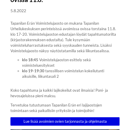
5.8.2022
Tapanilan Erän Voimistelujaosto on mukana Tapanilan
Urheilukeskuksen perinteisissä avoimissa ovissa torstaina 11.8.
klo 17-20. Voimistelujaoston edustajan löydät tapahtumatorilta
(kirjastorakennuksen edustalta). Tule kysymään
voimisteluharrastuksesta sekä syyskauden tunneista. Lisäksi
Voimistelujaosto näkyy näytöstatamilla sekä liikuntasalissa.
klo 18:45
Voimistelujaoston esittely sekä
voimisteluesitykset
klo 19-19:30
tanssillisen voimistelun kokeilutunti
aikuisille, liikuntasali 2
Koko tapahtuma ja kaikki lajikokeilut ovat ilmaisia! Poni- ja
hevosajeluissa pieni maksu.
Tervetuloa tutustumaan Tapanilan Erän eri lajijaostojen
toimintaan sekä paikallisiin yrityksiin ja toimijoihin!
Lue lisää avoimien ovien tarjonnasta ja ohjelmasta