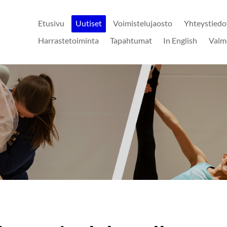
Etusivu
Uutiset
Voimistelujaosto
Yhteystiedo
Harrastetoiminta
Tapahtumat
In English
Valm