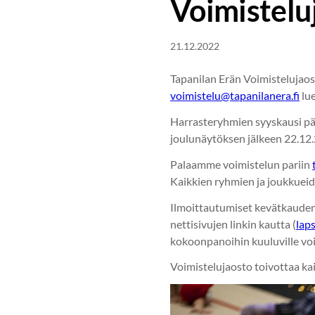
Voimistelu
21.12.2022
Tapanilan Erän Voimistelujaos
voimistelu@tapanilanera.fi
lue
Harrasteryhmien syyskausi pää
joulunäytöksen jälkeen 22.12
Palaamme voimistelun pariin
Kaikkien ryhmien ja joukkueide
Ilmoittautumiset kevätkauden
nettisivujen linkin kautta (
lap
kokoonpanoihin kuuluville voim
Voimistelujaosto toivottaa kaik