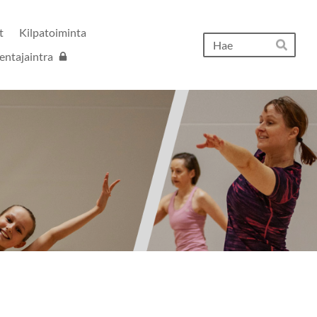
t
Kilpatoiminta
Hak
entajaintra
Hae