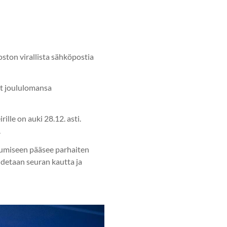
ston virallista sähköpostia
at joululomansa
rille on auki 28.12. asti.
.
tumiseen pääsee parhaiten
idetaan seuran kautta ja