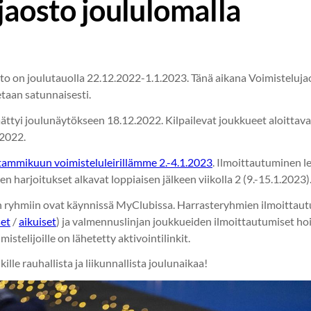
jaosto joululomalla
to on joulutauolla 22.12.2022-1.1.2023. Tänä aikana Voimistelujao
taan satunnaisesti.
ttyi joulunäytökseen 18.12.2022. Kilpailevat joukkueet aloittav
.2022.
tammikuun voimisteluleirillämme 2.-4.1.2023
. Ilmoittautuminen lei
n harjoitukset alkavat loppiaisen jälkeen viikolla 2 (9.-15.1.2023)
 ryhmiin ovat käynnissä MyClubissa. Harrasteryhmien ilmoittau
set
/
aikuiset
) ja valmennuslinjan joukkueiden ilmoittautumiset ho
istelijoille on lähetetty aktivointilinkit.
ille rauhallista ja liikunnallista joulunaikaa!