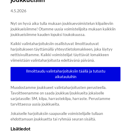
4.5.2026
Nyt on hyvä aika tulla mukaan joukkuevoimistelun kilpaileviin
joukkueisiimme! Otamme uusia voimistelijoita mukaan kaikkiin
joukkueisiimme kauden lopuksi toukokuussa.
Kaikki valintaharjoituksiin osallistuvat ilmoittautuvat
harjoitukseen täyttämällä yhteystietolomakkeen, joka löytyy
nettisivuiltamme. Kaikki voimistelijat täyttävät lomakkeen
viimeistään valintaharjoitusta edeltävänä päivänä.
Ilmoittaudu valintaharjoituksiin täällä ja tutustu
aikatauluihin
Muodostamme joukkueet valintaharjoitusten perusteella.
Tavoitteenamme on saada joukkue/joukkueita jokaiselle
sarjatasolle: SM, kilpa, harrastekilpa, harraste. Perustamme
tarvittaessa uusia joukkueita.
Jokaiselle harjoituksiin saapuvalle voimistelijalle tullaan
ehdottamaan joukkuetta tai ryhmää seuran sisältä.
Lisätiedot