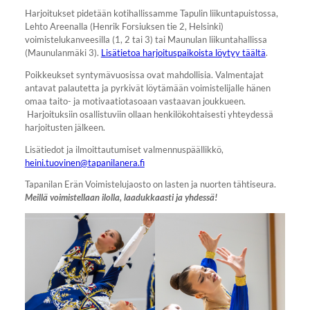
Harjoitukset pidetään kotihallissamme Tapulin liikuntapuistossa,
Lehto Areenalla (Henrik Forsiuksen tie 2, Helsinki)
voimistelukanveesilla (1, 2 tai 3) tai Maunulan liikuntahallissa
(Maunulanmäki 3).
Lisätietoa harjoituspaikoista löytyy täältä
.
Poikkeukset syntymävuosissa ovat mahdollisia. Valmentajat
antavat palautetta ja pyrkivät löytämään voimistelijalle hänen
omaa taito- ja motivaatiotasoaan vastaavan joukkueen.
Harjoituksiin osallistuviin ollaan henkilökohtaisesti yhteydessä
harjoitusten jälkeen.
Lisätiedot ja ilmoittautumiset valmennuspäällikkö,
heini.tuovinen@tapanilanera.fi
Tapanilan Erän Voimistelujaosto on lasten ja nuorten tähtiseura.
Meillä voimistellaan ilolla, laadukkaasti ja yhdessä!