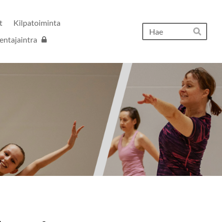
t
Kilpatoiminta
Hak
entajaintra
Hae