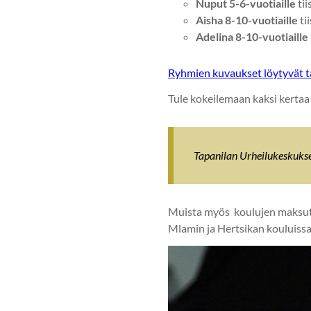
Nuput 5-6-vuotiaille
tii
Aisha 8-10-vuotiaille
ti
Adelina 8-10-vuotiaille
Ryhmien kuvaukset löytyvät t
Tule kokeilemaan kaksi kertaa
Tapanilan Urheilukeskuksen
Muista myös koulujen maksutt
Mlamin ja Hertsikan kouluissa