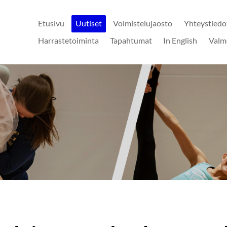
Etusivu
Uutiset
Voimistelujaosto
Yhteystiedo
Harrastetoiminta
Tapahtumat
In English
Valm