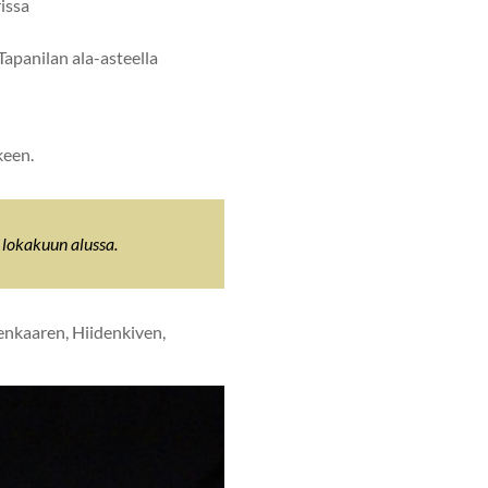
issa
Tapanilan ala-asteella
keen.
 lokakuun alussa.
enkaaren, Hiidenkiven,