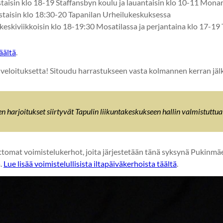
staisin klo 18-19 Staffansbyn koulu ja lauantaisin klo 10-11 Monar
istaisin klo 18:30-20 Tapanilan Urheilukeskuksessa
keskiviikkoisin klo 18-19:30 Mosatilassa ja perjantaina klo 17-19 
äältä
.
 veloituksetta! Sitoudu harrastukseen vasta kolmannen kerran jäl
 harjoitukset siirtyvät Tapulin liikuntakeskukseen hallin valmistuttua
omat voimistelukerhot, joita järjestetään tänä syksynä Pukinmä
.
Lue lisää voimistelullisista iltapäiväkerhoista täältä
.