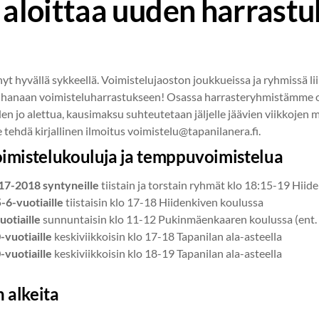
t aloittaa uuden harrast
t hyvällä sykkeellä. Voimistelujaoston joukkueissa ja ryhmissä li
 ihanaan voimisteluharrastukseen! Osassa harrasteryhmistämme on
n jo alettua, kausimaksu suhteutetaan jäljelle jäävien viikkojen mu
 tehdä kirjallinen ilmoitus voimistelu@tapanilanera.fi.
oimistelukouluja ja temppuvoimistelua
17-2018 syntyneille
tiistain ja torstain ryhmät klo 18:15-19 Hiid
5-6-vuotiaille
tiistaisin klo 17-18 Hiidenkiven koulussa
uotiaille
sunnuntaisin klo 11-12 Pukinmäenkaaren koulussa (ent. 
vuotiaille
keskiviikkoisin klo 17-18 Tapanilan ala-asteella
vuotiaille
keskiviikkoisin klo 18-19 Tapanilan ala-asteella
 alkeita