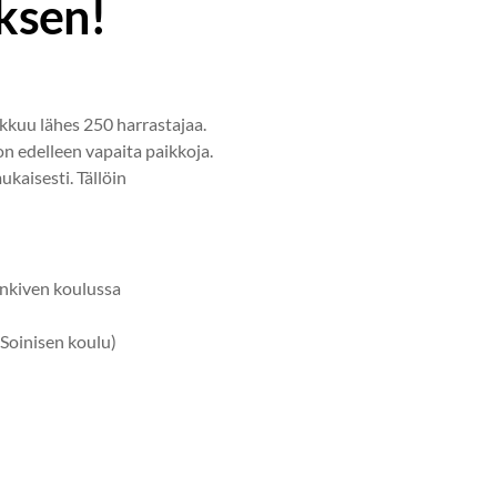
uksen!
ikkuu lähes 250 harrastajaa.
 edelleen vapaita paikkoja.
kaisesti. Tällöin
enkiven koulussa
Soinisen koulu)