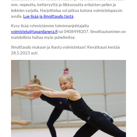
mm. nopeutta, ketteryyttä ja liikkuvuutta erilaisten pelien ja
leikkien varjolla. Harjoittelua voi jatkaa kotona voimistelupassin
avulla.
Lue lisää ja ilmoittaudu tästä
.
Kysy lisää ryhmistämme toiminnanjohtajalta
voimistelu@tapanilanera.fi
tai 0408498207. Ilmoittautuminen on
mahdollista hoitaa myös puhelimitse.
Ilmoittaudu mukaan ja ihastu voimisteluun! Kevätkausi kestää
28.5.2023 asti.