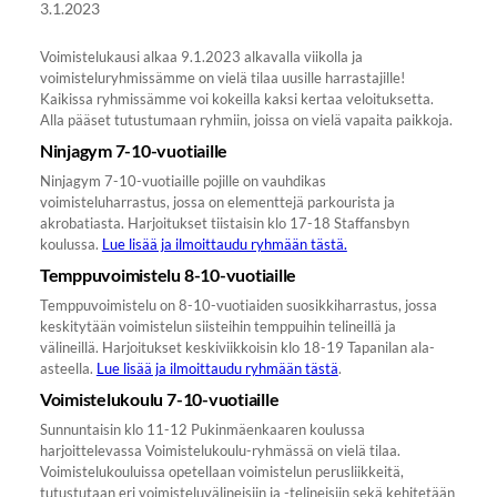
3.1.2023
Voimistelukausi alkaa 9.1.2023 alkavalla viikolla ja
voimisteluryhmissämme on vielä tilaa uusille harrastajille!
Kaikissa ryhmissämme voi kokeilla kaksi kertaa veloituksetta.
Alla pääset tutustumaan ryhmiin, joissa on vielä vapaita paikkoja.
Ninjagym 7-10-vuotiaille
Ninjagym 7-10-vuotiaille pojille on vauhdikas
voimisteluharrastus, jossa on elementtejä parkourista ja
akrobatiasta. Harjoitukset tiistaisin klo 17-18 Staffansbyn
koulussa.
Lue lisää ja ilmoittaudu ryhmään tästä.
Temppuvoimistelu 8-10-vuotiaille
Temppuvoimistelu on 8-10-vuotiaiden suosikkiharrastus, jossa
keskitytään voimistelun siisteihin temppuihin telineillä ja
välineillä. Harjoitukset keskiviikkoisin klo 18-19 Tapanilan ala-
asteella.
Lue lisää ja ilmoittaudu ryhmään tästä
.
Voimistelukoulu 7-10-vuotiaille
Sunnuntaisin klo 11-12 Pukinmäenkaaren koulussa
harjoittelevassa Voimistelukoulu-ryhmässä on vielä tilaa.
Voimistelukouluissa opetellaan voimistelun perusliikkeitä,
tutustutaan eri voimisteluvälineisiin ja -telineisiin sekä kehitetään