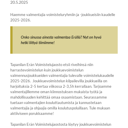
20.5.2025
Haemme valmentajia voimisteluryhmiin ja -joukkueisiin kaudelle
2025-2026.
Onko sinussa ainesta valmentaa Erällä? Nyt on hyvä
hetki liittyä tiimiimme!
Tapanilan Erän Voimistelujaosto etsii riveihinsä niin
harrastevoimistelun kuin joukkuevoimistelun
valmennusjoukkueiden valmentajia tulevalle voimistelukaudelle
2025-2026. Joukkuevoimistelun kilpailevilla joukkueilla on
harjoituksia 2-5 kertaa viikossa 2-3,5h kerrallaan. Tarjoamme
valmentajillemme oman kiinnostuksen mukaista työtä ja
mahdollisuuden kehittää omaa osaamistaan. Seurassamme
tuetaan valmentajien kouluttautumista ja kannustetaan
valmentajia ja ohjaajia omilla koulutuspoluillaan. Tule mukaan
aktiiviseen porukkaamme!
Tapanilan Erän Voimistelujaostosta löytyy joukkuevoimistelun