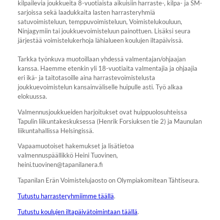
kilpailevia joukkueita 8-vuotiaista aikuisiin harraste-, kilpa- ja SM-
sarjoissa sekä laadukkaita lasten harrasteryhmiä
satuvoimisteluun, temppuvoimisteluun, Voimistelukouluun,
Ninjagymiin tai joukkuevoimisteluun painottuen. Lisäksi seura
järjestää voimistelukerhoja lähialueen koulujen iltapäivissä.
Tarkka työnkuva muotoillaan yhdessä valmentajan/ohjaajan
kanssa. Haemme etenkin yli 18-vuotiaita valmentajia ja ohjaajia
eri ikä- ja taitotasoille aina harrastevoimistelusta
joukkuevoimistelun kansainväliselle huipulle asti. Työ alkaa
elokuussa.
Valmennusjoukkueiden harjoitukset ovat huippuolosuhteissa
Tapulin liikuntakeskuksessa (Henrik Forsiuksen tie 2) ja Maunulan
liikuntahallissa Helsingissä.
Vapaamuotoiset hakemukset ja lisätietoa
valmennuspäällikkö Heini Tuovinen,
heini.tuovinen@tapanilanera.fi
Tapanilan Erän Voimistelujaosto on Olympiakomitean Tähtiseura.
Tutustu harrasteryhmiimme täällä
.
Tutustu koulujen iltapäivätoimintaan täällä
.