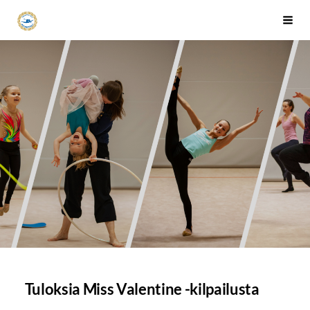
Siirry
Tapanilan Erä Voimistelujaosto
Haku
sivun
sisältöön
Tuloksia Miss Valentine -kilpailusta