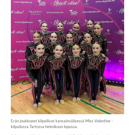
Erän joukkueet kilpailivat kansainvälisessä Miss Valentine -
kilpailussa Tartossa helmikuun lopussa.