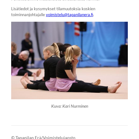
Lisätiedot ja kysymykset tilamuutoksia koskien
toiminnanjohtajalle
voimistelu@tapanilanera.fi
.
Kuva: Kari Nurminen
©
Tapanilan Erä/Voimistelujaosto