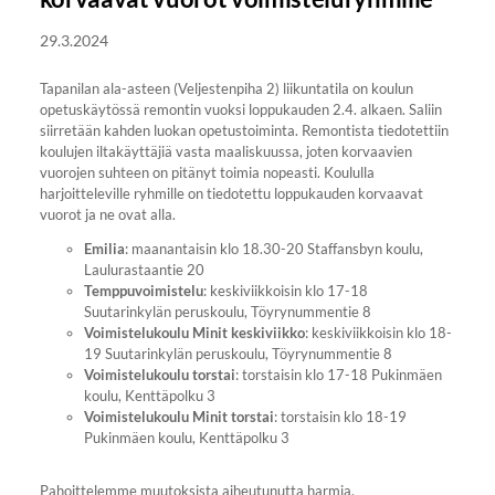
29.3.2024
Tapanilan ala-asteen (Veljestenpiha 2)
liikuntatila on koulun
opetuskäytössä remontin vuoksi loppukauden 2.4. alkaen. Saliin
siirretään kahden luokan opetustoiminta. Remontista tiedotettiin
koulujen iltakäyttäjiä vasta maaliskuussa, joten korvaavien
vuorojen suhteen on pitänyt toimia nopeasti. Koululla
harjoitteleville ryhmille on tiedotettu loppukauden korvaavat
vuorot ja ne ovat alla.
Emilia
: maanantaisin klo 18.30-20 Staffansbyn koulu,
Laulurastaantie 20
Temppuvoimistelu
: keskiviikkoisin klo 17-18
Suutarinkylän peruskoulu, Töyrynummentie 8
Voimistelukoulu Minit keskiviikko
: keskiviikkoisin klo 18-
19 Suutarinkylän peruskoulu, Töyrynummentie 8
Voimistelukoulu torstai
: torstaisin klo 17-18 Pukinmäen
koulu, Kenttäpolku 3
Voimistelukoulu Minit torstai
: torstaisin klo 18-19
Pukinmäen koulu, Kenttäpolku 3
Pahoittelemme muutoksista aiheutunutta harmia.