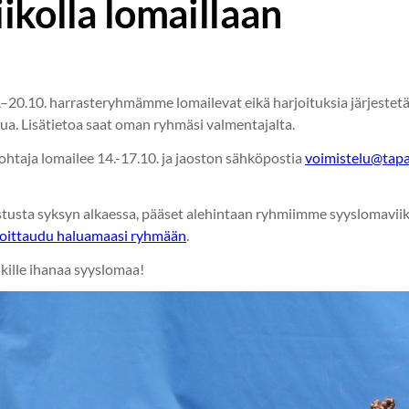
ikolla lomaillaan
–20.10. harrasteryhmämme lomailevat eikä harjoituksia järjestetä
a. Lisätietoa saat oman ryhmäsi valmentajalta.
htaja lomailee 14.-17.10. ja jaoston sähköpostia
voimistelu@tapan
astusta syksyn alkaessa, pääset alehintaan ryhmiimme syyslomavii
lmoittaudu haluamaasi ryhmään
.
ikille ihanaa syyslomaa!