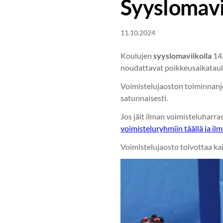
Syyslomavi
11.10.2024
Koulujen
syyslomaviikolla
14.
noudattavat poikkeusaikataulu
Voimistelujaoston toiminnanjo
satunnaisesti.
Jos jäit ilman voimisteluharr
voimisteluryhmiin täällä ja i
Voimistelujaosto toivottaa ka