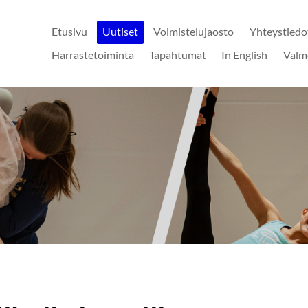
Etusivu
Uutiset
Voimistelujaosto
Yhteystiedo
Harrastetoiminta
Tapahtumat
In English
Valm