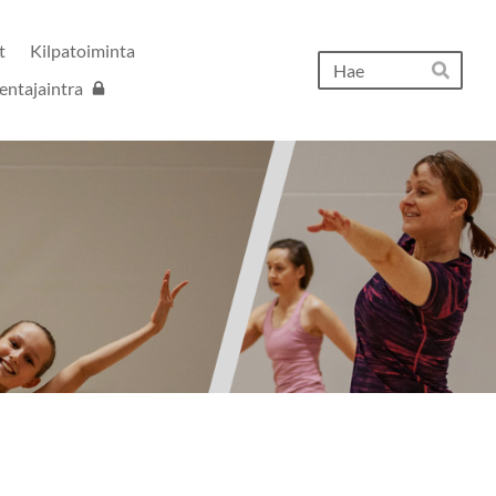
t
Kilpatoiminta
Hak
entajaintra
Hae