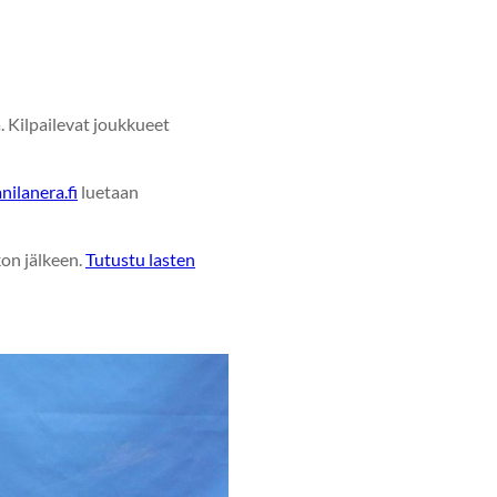
. Kilpailevat joukkueet
ilanera.fi
luetaan
kon jälkeen.
Tutustu lasten