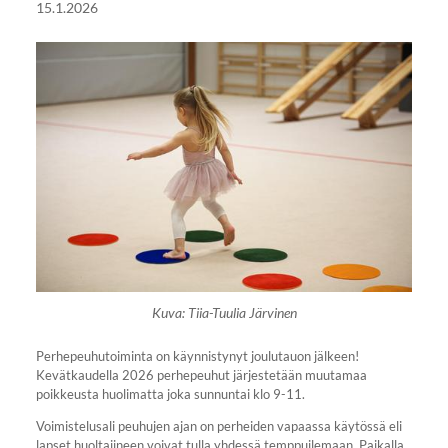
15.1.2026
Kuva: Tiia-Tuulia Järvinen
Perhepeuhutoiminta on käynnistynyt joulutauon jälkeen!
Kevätkaudella 2026 perhepeuhut järjestetään muutamaa
poikkeusta huolimatta joka sunnuntai klo 9-11.
Voimistelusali peuhujen ajan on perheiden vapaassa käytössä eli
lapset huoltajineen voivat tulla yhdessä temppuilemaan. Paikalla