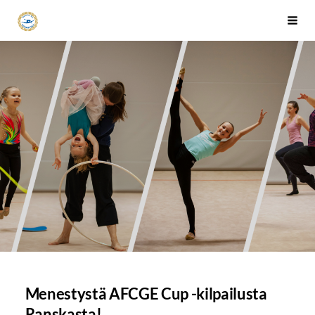
Siirry
Tapanilan Erä Voimistelujaosto
Haku
sivun
sisältöön
Menestystä AFCGE Cup -kilpailusta
Ranskasta!