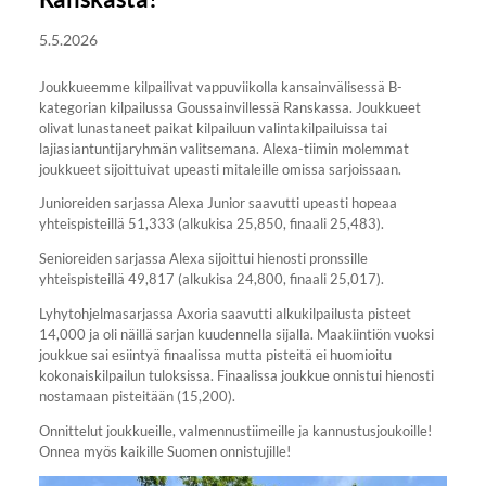
5.5.2026
Joukkueemme kilpailivat vappuviikolla kansainvälisessä B-
kategorian kilpailussa Goussainvillessä Ranskassa. Joukkueet
olivat lunastaneet paikat kilpailuun valintakilpailuissa tai
lajiasiantuntijaryhmän valitsemana. Alexa-tiimin molemmat
joukkueet sijoittuivat upeasti mitaleille omissa sarjoissaan.
Junioreiden sarjassa Alexa Junior saavutti upeasti hopeaa
yhteispisteillä 51,333 (alkukisa 25,850, finaali 25,483).
Senioreiden sarjassa Alexa sijoittui hienosti pronssille
yhteispisteillä 49,817 (alkukisa 24,800, finaali 25,017).
Lyhytohjelmasarjassa Axoria saavutti alkukilpailusta pisteet
14,000 ja oli näillä sarjan kuudennella sijalla. Maakiintiön vuoksi
joukkue sai esiintyä finaalissa mutta pisteitä ei huomioitu
kokonaiskilpailun tuloksissa. Finaalissa joukkue onnistui hienosti
nostamaan pisteitään (15,200).
Onnittelut joukkueille, valmennustiimeille ja kannustusjoukoille!
Onnea myös kaikille Suomen onnistujille!