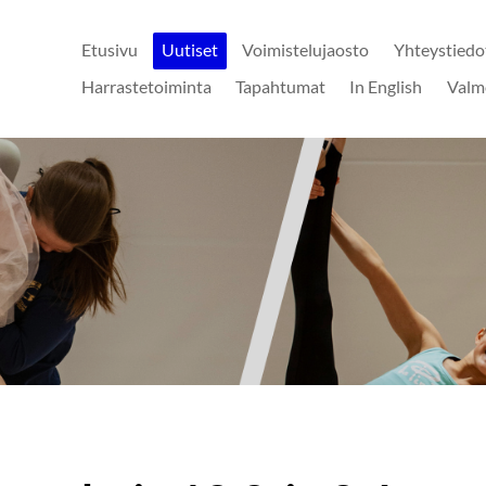
Etusivu
Uutiset
Voimistelujaosto
Yhteystiedo
Harrastetoiminta
Tapahtumat
In English
Valm