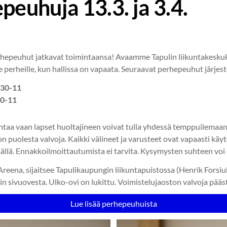
peuhuja 13.3. ja 3.4.
rhepeuhut jatkavat toimintaansa! Avaamme Tapulin liikuntakeskuk
e perheille, kun hallissa on vapaata. Seuraavat perhepeuhut järjes
:30-11
30-11
ntaa vaan lapset huoltajineen voivat tulla yhdessä temppuilemaan 
on puolesta valvoja. Kaikki välineet ja varusteet ovat vapaasti kä
 päällä. Ennakkoilmoittautumista ei tarvita. Kysymysten suhteen v
Areena, sijaitsee Tapulikaupungin liikuntapuistossa (Henrik Forsiuk
in sivuovesta. Ulko-ovi on lukittu. Voimistelujaoston valvoja pääs
Lue lisää perhepeuhuista