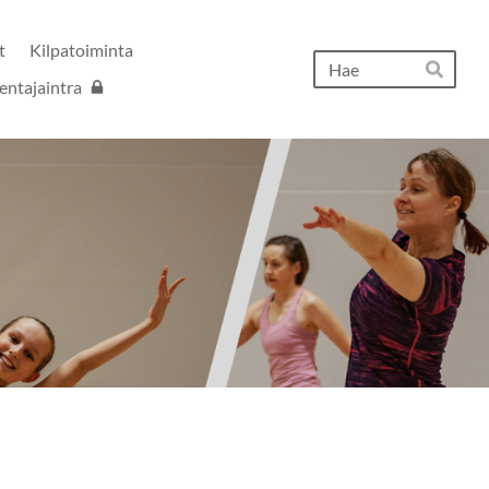
t
Kilpatoiminta
Hak
entajaintra
Hae