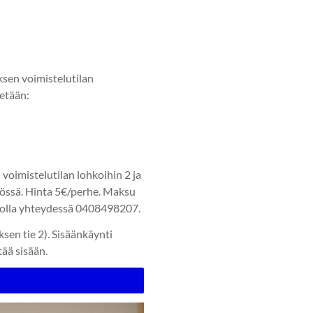
sen voimistelutilan
tetään:
voimistelutilan lohkoihin 2 ja
ytössä. Hinta 5€/perhe. Maksu
oi olla yhteydessä 0408498207.
sen tie 2). Sisäänkäynti
tää sisään.