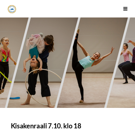
Siirry
Tapanilan Erä Voimistelujaosto
Haku
sivun
sisältöön
Kisakenraali 7.10. klo 18