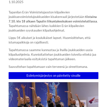
1.10.2025
Tapanilan Erän Voimistelujaoston kilpailevien
joukkuevoimistelujoukkueiden kisakenraali järjestetään
tiistaina
7.10. klo 18 alkaen Tapulin liikuntakeskuksen voimistelutilassa
.
Tapahtumassa nähdään lähes kaikkien Erän kilpailevien
joukkueiden syyskauden kilpailuohjelmat.
Lippu 5€ aikuiset ja kouluikäiset lapset. Huomioittehan, että
istumapaikkoja on rajallisesti.
Tapahtumassa saamme kannustaa ja ihailla joukkueiden uusia
kilpailuohjelmia. Kunnioitattehan joukkueiden toiveita ettekä jaa
videomateriaalia esityksistä tapahtuman jälkeen.
Saavuttehan tapahtumaan vain terveenä ja oireettomana.
Esiintymisjärjestys on päivitetty sivuille