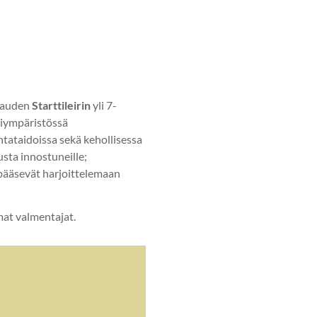
skauden
Starttileirin
yli 7-
ähiympäristössä
ntataidoissa sekä kehollisessa
usta innostuneille;
 pääsevät harjoittelemaan
mat valmentajat.