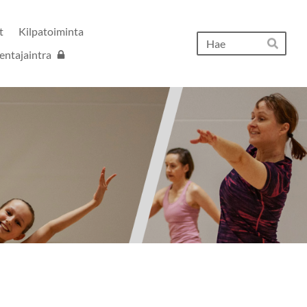
t
Kilpatoiminta
Hak
entajaintra
Hae