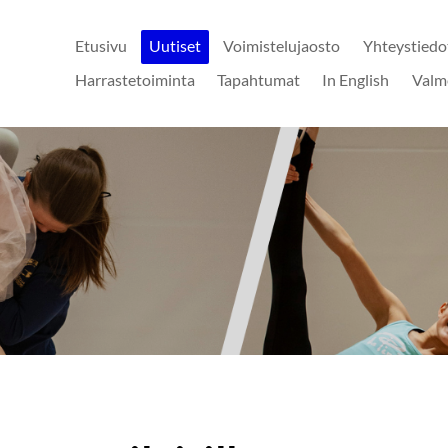
Etusivu
Uutiset
Voimistelujaosto
Yhteystiedo
Harrastetoiminta
Tapahtumat
In English
Valm