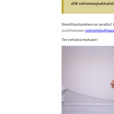
60€ valmennusjoukkueisiin
Ilmoittautuminen on avattu! 
osoitteeseen
voimistelu@tapan
Tervetuloa mukaan!