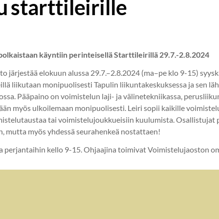
 starttileirille
lkaistaan käyntiin perinteisellä Starttileirillä 29.7.-2.8.2024
to järjestää elokuun alussa 29.7.–2.8.2024 (ma–pe klo 9-15) syy
ireillä liikutaan monipuolisesti Tapulin liikuntakeskuksessa ja sen l
ssa. Pääpaino on voimistelun laji- ja välinetekniikassa, perusliiku
stään myös ulkoilemaan monipuolisesti. Leiri sopii kaikille voimistel
mistelutaustaa tai voimistelujoukkueisiin kuulumista. Osallistujat
n, mutta myös yhdessä seurahenkeä nostattaen!
ta perjantaihin kello 9-15. Ohjaajina toimivat Voimistelujaoston o