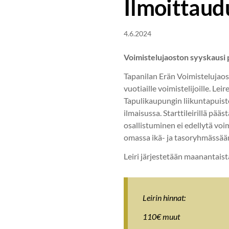
Ilmoittaudu
4.6.2024
Voimistelujaoston syyskausi po
Tapanilan Erän Voimistelujaos
vuotiaille voimistelijoille. Le
Tapulikaupungin liikuntapuisto
ilmaisussa. Starttileirillä pää
osallistuminen ei edellytä voi
omassa ikä- ja tasoryhmässää
Leiri järjestetään maanantais
Leirin hinnat:
110€ muut