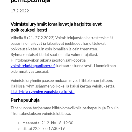
17.2.2022
Voimisteluryhmät lomailevat ja harjoittelevat
poikkeuksellisesti
Viikolla 8 (21.-27.2.2022) Voimistelujaoston harrasteryhmät
pääosin lomailevat ja kilpailevat joukkueet harjoittelevat
poikkeusaikatauluin osin lomaillen ja osin treenaten.
Ryhmäkohtaiset tiedot saat omalta valmentajaltasi.
Hiihtolomaviikon aikana jaoston sähköpostia
voimistelu@tapanilanera.fi
luetaan satunnaisesti. Huomioithan
pidemmät vastausajat.
Voimisteluryhmiin pääsee mukaan myös hiihtoloman jälkeen.
Kaikissa ryhmissämme voi kokeilla kaksi kertaa veloituksetta.
Lisätietoja ryhmien vapaista paikoista
.
Perhepeuhuja
Tänä vuonna tarjoamme hiihtolomaviikolla
perhepeuhuja
Tapulin
liikuntakeskuksen voimistelutilassa.
maanantai 21.2. klo 18-19:30
tiistai 22.2. klo 17:30-19