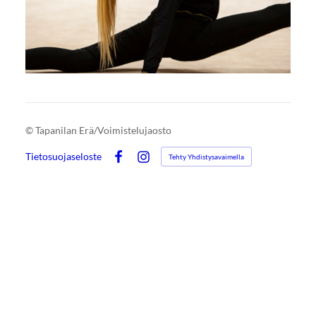
©
Tapanilan Erä/Voimistelujaosto
Tietosuojaseloste
Tehty Yhdistysavaimella
Facebook
Instagram