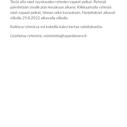
Tästä alta näet syyskauden ryhmien vapaat paikat. Ryhmät
päivitetään sivulle pian kesäkuun aikana. Klikkaamalla ryhmää
näet vapaat paikat, hinnan sekä kuvauksen. Harjoitukset alkavat
viikolla 29.8.2022 alkavalla viikolla.
Kaikissa ryhmissä voi kokeilla kaksi kertaa veloituksetta.
Lisätietoa ryhmistä, voimistelu@tapanilanera.fi