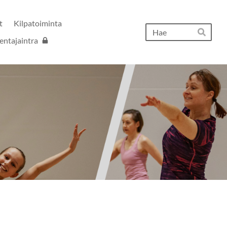
t
Kilpatoiminta
Hak
entajaintra
Hae