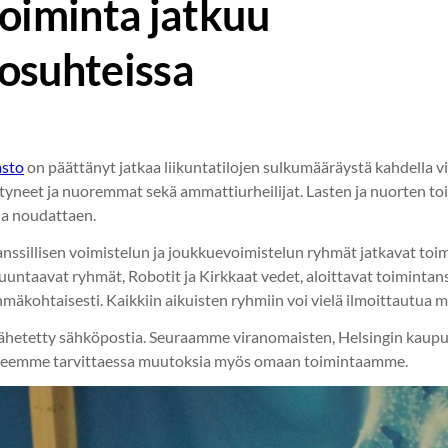
toiminta jatkuu
osuhteissa
asto
on päättänyt jatkaa liikuntatilojen sulkumääräystä kahdella viik
yneet ja nuoremmat sekä ammattiurheilijat. Lasten ja nuorten toi
ia noudattaen.
anssillisen voimistelun ja joukkuevoimistelun ryhmät jatkavat to
taavat ryhmät, Robotit ja Kirkkaat vedet, aloittavat toimintansa 
mäkohtaisesti. Kaikkiin aikuisten ryhmiin voi vielä ilmoittautua
lähetetty sähköpostia. Seuraamme viranomaisten, Helsingin kaupun
a teemme tarvittaessa muutoksia myös omaan toimintaamme.