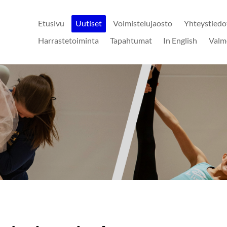
Etusivu
Uutiset
Voimistelujaosto
Yhteystiedo
Harrastetoiminta
Tapahtumat
In English
Valm