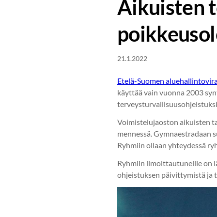
Aikuisten 
poikkeusol
21.1.2022
Etelä-Suomen aluehallintovir
käyttää vain vuonna 2003 synt
terveysturvallisuusohjeistuks
Voimistelujaoston aikuisten t
mennessä. Gymnaestradaan suun
Ryhmiin ollaan yhteydessä ryh
Ryhmiin ilmoittautuneille on 
ohjeistuksen päivittymistä j