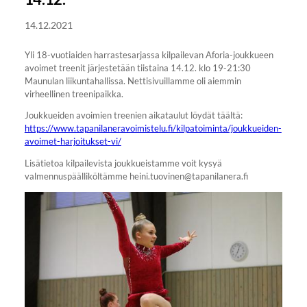
14.12.2021
Yli 18-vuotiaiden harrastesarjassa kilpailevan Aforia-joukkueen
avoimet treenit järjestetään tiistaina 14.12. klo 19-21:30
Maunulan liikuntahallissa. Nettisivuillamme oli aiemmin
virheellinen treenipaikka.
Joukkueiden avoimien treenien aikataulut löydät täältä:
https://www.tapanilaneravoimistelu.fi/kilpatoiminta/joukkueiden-
avoimet-harjoitukset-vi/
Lisätietoa kilpailevista joukkueistamme voit kysyä
valmennuspäälliköltämme heini.tuovinen@tapanilanera.fi