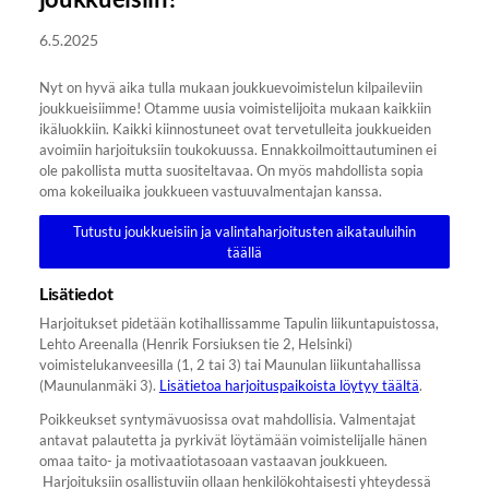
6.5.2025
Nyt on hyvä aika tulla mukaan joukkuevoimistelun kilpaileviin
joukkueisiimme! Otamme uusia voimistelijoita mukaan kaikkiin
ikäluokkiin. Kaikki kiinnostuneet ovat tervetulleita joukkueiden
avoimiin harjoituksiin toukokuussa. Ennakkoilmoittautuminen ei
ole pakollista mutta suositeltavaa. On myös mahdollista sopia
oma kokeiluaika joukkueen vastuuvalmentajan kanssa.
Tutustu joukkueisiin ja valintaharjoitusten aikatauluihin
täällä
Lisätiedot
Harjoitukset pidetään kotihallissamme Tapulin liikuntapuistossa,
Lehto Areenalla (Henrik Forsiuksen tie 2, Helsinki)
voimistelukanveesilla (1, 2 tai 3) tai Maunulan liikuntahallissa
(Maunulanmäki 3).
Lisätietoa harjoituspaikoista löytyy täältä
.
Poikkeukset syntymävuosissa ovat mahdollisia. Valmentajat
antavat palautetta ja pyrkivät löytämään voimistelijalle hänen
omaa taito- ja motivaatiotasoaan vastaavan joukkueen.
Harjoituksiin osallistuviin ollaan henkilökohtaisesti yhteydessä