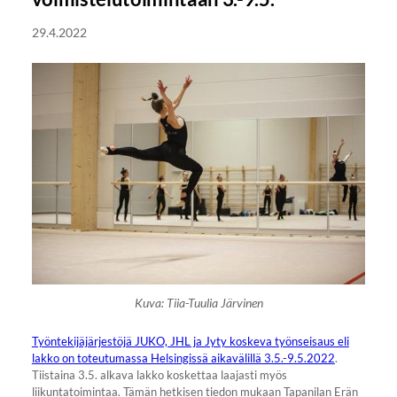
29.4.2022
Kuva: Tiia-Tuulia Järvinen
Työntekijäjärjestöjä JUKO, JHL ja Jyty koskeva työnseisaus eli
lakko on toteutumassa Helsingissä aikavälillä 3.5.-9.5.2022
.
Tiistaina 3.5. alkava lakko koskettaa laajasti myös
liikuntatoimintaa. Tämän hetkisen tiedon mukaan Tapanilan Erän