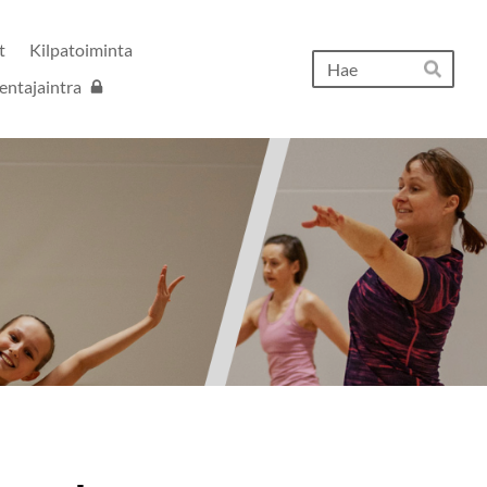
t
Kilpatoiminta
Hak
entajaintra
Hae