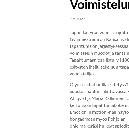
Voimistelu
7.8.2023
Tapanilan Erän voimistelijoit
Gymnaestrada on Kansainvälise
tapahtuma on järjestyksessään
voimistelun muodot ja tanssin. 
Tapahtumaan osallistui yli 180
esitysten ihailu sekä, suurtap
voimistelijaa.
Olympiastadionilla esitetyss
edustus nähtiin liikuttavassa
Ahlqvist ja Marja Kallioniemi.
kertomaan tapahtumakokemukse
Emotion in motion -hallinäytö
bongaamaan myös Pohjolan ilta
ohjelma keräsi huikeat aplodit