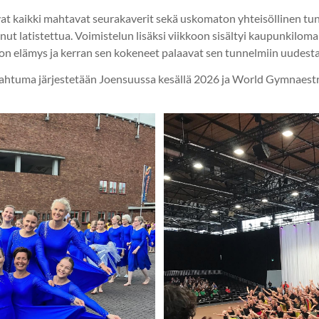
at kaikki mahtavat seurakaverit sekä uskomaton yhteisöllinen tun
t latistettua. Voimistelun lisäksi viikkoon sisältyi kaupunkiloma
elämys ja kerran sen kokeneet palaavat sen tunnelmiin uudesta
ahtuma järjestetään Joensuussa kesällä 2026 ja World Gymnaestr