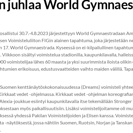
n juhlaa World Gymnaes
a osallistui 30.7.-4.8.2023 järjestettyyn World Gymnaestradaan 
n Voimisteluliiton FIGin alainen tapahtuma, joka järjestetään n
 17. World Gymnaestrada. Kyseessä on ei-kilpailullinen tapahtum
Viikkoon sisältyi voimistelua stadionilla, kaupunkilavalla, halleiss
00 voimistelijaa lähes 60 maasta ja yksi suurimmista iloista olikin
ahtumien erikoisuus, edustusvaatteiden vaihto maiden välillä. Tap
ä Suomen kenttänäytöskokonaisuudessa (Dreams) voimisteli yhteen
 Kirkkaat vedet -ohjelmassa. Kirkkaat vedet -ohjelman koreografia
 Alexia-joukkue esiintyi kaupunkilavalla itse tekemällään Stronger 
staan myös paikallisuutisiin. Lisäksi voimistelijoitamme oli m
ksessä yhdessä Pakilan Voimistelijoiden ja Elisen kanssa. Voimist
 -näytöksestä, jossa nähtiin Suomen, Ruotsin, Norjan ja Tanskan
.