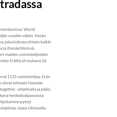
tradassa
Amsterdamissa. World
eljän vuoden välein. Kesän
a, joka kokoaa yhteen kaikki
a ja iltanäytöksissä.
 eri maiden voimistelijoiden
anilan Erältä oli mukana 26
sä 1135 voimistelijaa. Erän
n olivat tehneet Hannele
together -ohjelmalla ja pääsi
ukana henkeäsalpaavassa
elijoitamme pystyi
 ohjelmia. Upea Ukkosella-