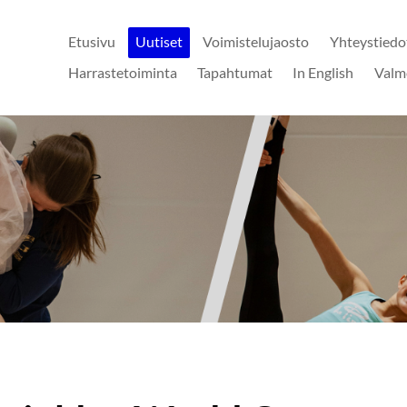
Etusivu
Uutiset
Voimistelujaosto
Yhteystiedo
Harrastetoiminta
Tapahtumat
In English
Valm