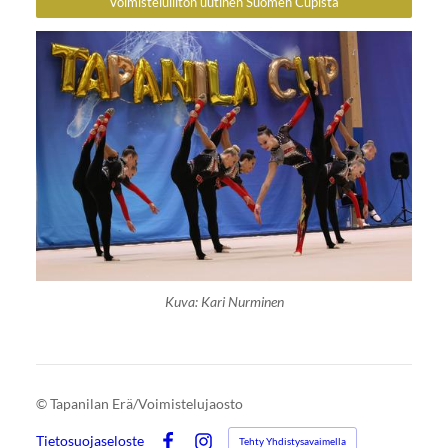
Voimisteluliiton uutinen Suomen Cupista
Kuva: Kari Nurminen
©
Tapanilan Erä/Voimistelujaosto
Tietosuojaseloste
Tehty Yhdistysavaimella