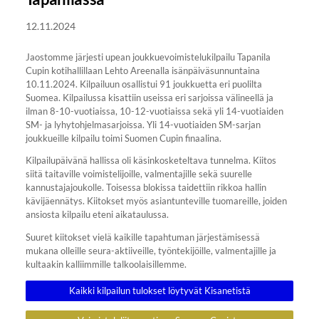
12.11.2024
Jaostomme järjesti upean joukkuevoimistelukilpailu Tapanila
Cupin kotihallillaan Lehto Areenalla isänpäiväsunnuntaina
10.11.2024. Kilpailuun osallistui 91 joukkuetta eri puolilta
Suomea. Kilpailussa kisattiin useissa eri sarjoissa välineellä ja
ilman 8-10-vuotiaissa, 10-12-vuotiaissa sekä yli 14-vuotiaiden
SM- ja lyhytohjelmasarjoissa. Yli 14-vuotiaiden SM-sarjan
joukkueille kilpailu toimi Suomen Cupin finaalina.
Kilpailupäivänä hallissa oli käsinkosketeltava tunnelma. Kiitos
siitä taitaville voimistelijoille, valmentajille sekä suurelle
kannustajajoukolle. Toisessa blokissa taidettiin rikkoa hallin
kävijäennätys. Kiitokset myös asiantunteville tuomareille, joiden
ansiosta kilpailu eteni aikataulussa.
Suuret kiitokset vielä kaikille tapahtuman järjestämisessä
mukana olleille seura-aktiiveille, työntekijöille, valmentajille ja
kultaakin kalliimmille talkoolaisillemme.
Kaikki kilpailun tulokset löytyvät Kisanetistä