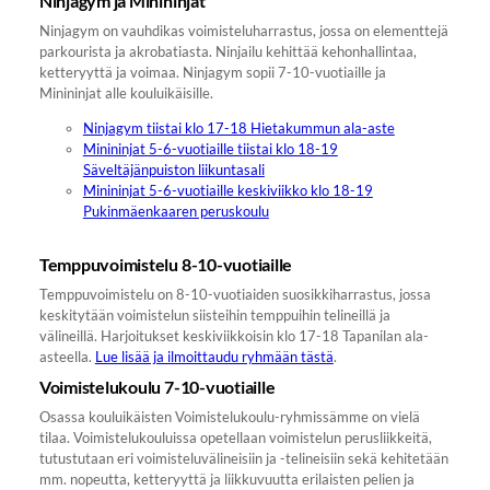
Ninjagym ja Minininjat
Ninjagym on vauhdikas voimisteluharrastus, jossa on elementtejä
parkourista ja akrobatiasta. Ninjailu kehittää kehonhallintaa,
ketteryyttä ja voimaa. Ninjagym sopii 7-10-vuotiaille ja
Minininjat alle kouluikäisille.
Ninjagym tiistai klo 17-18 Hietakummun ala-aste
Minininjat 5-6-vuotiaille tiistai klo 18-19
Säveltäjänpuiston liikuntasali
Minininjat 5-6-vuotiaille keskiviikko klo 18-19
Pukinmäenkaaren peruskoulu
Temppuvoimistelu 8-10-vuotiaille
Temppuvoimistelu on 8-10-vuotiaiden suosikkiharrastus, jossa
keskitytään voimistelun siisteihin temppuihin telineillä ja
välineillä. Harjoitukset keskiviikkoisin klo 17-18 Tapanilan ala-
asteella.
Lue lisää ja ilmoittaudu ryhmään tästä
.
Voimistelukoulu 7-10-vuotiaille
Osassa kouluikäisten Voimistelukoulu-ryhmissämme on vielä
tilaa. Voimistelukouluissa opetellaan voimistelun perusliikkeitä,
tutustutaan eri voimisteluvälineisiin ja -telineisiin sekä kehitetään
mm. nopeutta, ketteryyttä ja liikkuvuutta erilaisten pelien ja