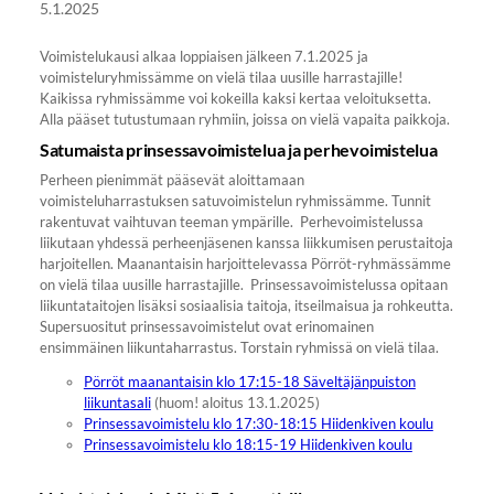
5.1.2025
Voimistelukausi alkaa loppiaisen jälkeen 7.1.2025 ja
voimisteluryhmissämme on vielä tilaa uusille harrastajille!
Kaikissa ryhmissämme voi kokeilla kaksi kertaa veloituksetta.
Alla pääset tutustumaan ryhmiin, joissa on vielä vapaita paikkoja.
Satumaista prinsessavoimistelua ja perhevoimistelua
Perheen pienimmät pääsevät aloittamaan
voimisteluharrastuksen satuvoimistelun ryhmissämme. Tunnit
rakentuvat vaihtuvan teeman ympärille. Perhevoimistelussa
liikutaan yhdessä perheenjäsenen kanssa liikkumisen perustaitoja
harjoitellen. Maanantaisin harjoittelevassa Pörröt-ryhmässämme
on vielä tilaa uusille harrastajille. Prinsessavoimistelussa opitaan
liikuntataitojen lisäksi sosiaalisia taitoja, itseilmaisua ja rohkeutta.
Supersuositut prinsessavoimistelut ovat erinomainen
ensimmäinen liikuntaharrastus. Torstain ryhmissä on vielä tilaa.
Pörröt maanantaisin klo 17:15-18 Säveltäjänpuiston
liikuntasali
(huom! aloitus 13.1.2025)
Prinsessavoimistelu klo 17:30-18:15 Hiidenkiven koulu
Prinsessavoimistelu klo 18:15-19 Hiidenkiven koulu