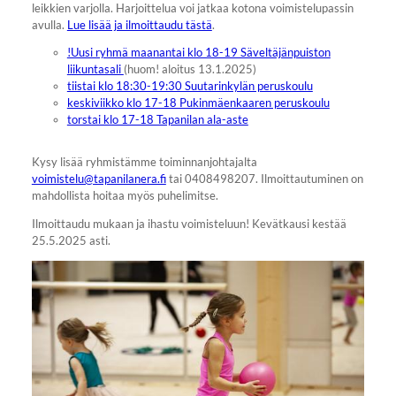
leikkien varjolla. Harjoittelua voi jatkaa kotona voimistelupassin
avulla.
Lue lisää ja ilmoittaudu tästä
.
!Uusi ryhmä maanantai klo 18-19 Säveltäjänpuiston
liikuntasali
(huom! aloitus 13.1.2025)
tiistai klo 18:30-19:30 Suutarinkylän peruskoulu
keskiviikko klo 17-18 Pukinmäenkaaren peruskoulu
torstai klo 17-18 Tapanilan ala-aste
Kysy lisää ryhmistämme toiminnanjohtajalta
voimistelu@tapanilanera.fi
tai 0408498207. Ilmoittautuminen on
mahdollista hoitaa myös puhelimitse.
Ilmoittaudu mukaan ja ihastu voimisteluun! Kevätkausi kestää
25.5.2025 asti.