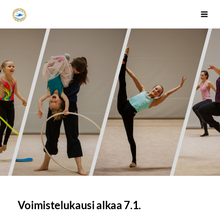
Siirry
Tapanilan Erä Voimistelujaosto
Haku
sivun
sisältöön
Voimistelukausi alkaa 7.1.