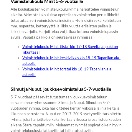
Voimistelukoulu Minit 5-6-vuotiaille
Alle kouluikäisten voimistelukouluryhmä harjoittelee voimistelun
alkeita. Voimistelukouluissa opetellaan voimistelun perusliikkeitä,
tutustutaan eri voimisteluvälineisiin ja -telineisiin sekä kehitetään
mm. nopeutta, ketteryyttä ja liikkuvuutta erilaisten pelien ja
leikkien varjolla. Harjoittelua voi jatkaa kotona voimistelupassin
avulla. Vapaita paikkoja on seuraavissa ryhmissä:
Voimistelukoulu Minit tiistai klo 17-18 Säveltäjänpuiston
liikuntasali
Voimistelukoulu Minit keskiviikko klo 18-19 Tapanilan ala-
asteella
Voimistelukoulu Minit torstai klo 18-19 Tapanilan ala-
asteella
Silmut ja Nuput, joukkuevoimistelua 5-7-vuotiaille
5-7-vuotiaat pääsevät tutustumaan joukkuevoimisteluun
esivalmennusryhmissämme Silmut ja Nuput. Silmut on 5-7-
vuotiaiden ryhmä, joka harjoittelee kerran viikossa lajin alkeita ja
liikunnan perusteita. Nuput on 2017-2019 syntyneille tarkoitettu
ryhmä, joka harjoittelee kaksi kertaa viikossa ja osallistuu kauden
aikana Stara-tapahtumiin. Molemmat ryhmät sopivat oikein hyvin
voimistelukoulusta jatkaville tai lajiin tutustuville.