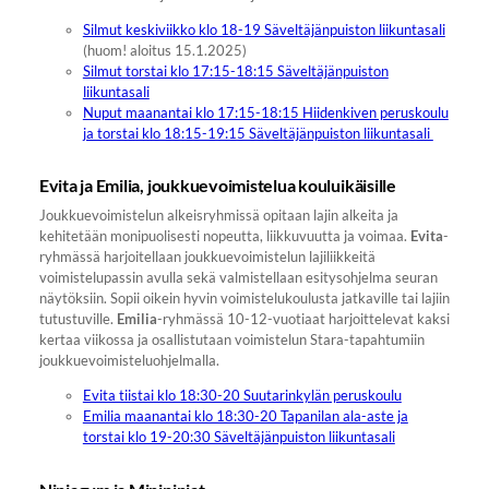
Silmut keskiviikko klo 18-19 Säveltäjänpuiston liikuntasali
(huom! aloitus 15.1.2025)
Silmut torstai klo 17:15-18:15 Säveltäjänpuiston
liikuntasali
Nuput maanantai klo 17:15-18:15 Hiidenkiven peruskoulu
ja torstai klo 18:15-19:15 Säveltäjänpuiston liikuntasali
Evita ja Emilia, joukkuevoimistelua kouluikäisille
Joukkuevoimistelun alkeisryhmissä opitaan lajin alkeita ja
kehitetään monipuolisesti nopeutta, liikkuvuutta ja voimaa.
Evita
-
ryhmässä harjoitellaan joukkuevoimistelun lajiliikkeitä
voimistelupassin avulla sekä valmistellaan esitysohjelma seuran
näytöksiin. Sopii oikein hyvin voimistelukoulusta jatkaville tai lajiin
tutustuville.
Emilia
-ryhmässä 10-12-vuotiaat harjoittelevat kaksi
kertaa viikossa ja osallistutaan voimistelun Stara-tapahtumiin
joukkuevoimisteluohjelmalla.
Evita tiistai klo 18:30-20 Suutarinkylän peruskoulu
Emilia maanantai klo 18:30-20 Tapanilan ala-aste ja
torstai klo 19-20:30 Säveltäjänpuiston liikuntasali