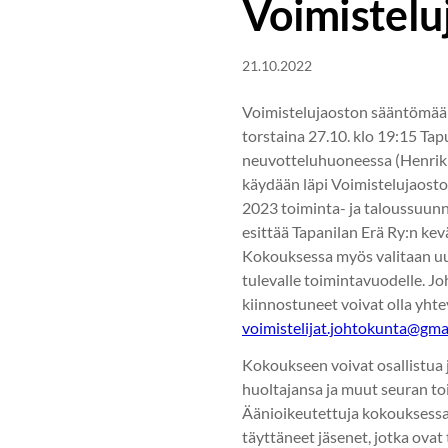
Voimistelu
21.10.2022
Voimistelujaoston sääntömäär
torstaina 27.10. klo 19:15 Tap
neuvotteluhuoneessa (Henrik 
käydään läpi Voimistelujaost
2023 toiminta- ja taloussuunn
esittää Tapanilan Erä Ry:n ke
Kokouksessa myös valitaan u
tulevalle toimintavuodelle. 
kiinnostuneet voivat olla yht
voimistelijat.johtokunta@gma
Kokoukseen voivat osallistua 
huoltajansa ja muut seuran to
Äänioikeutettuja kokouksessa 
täyttäneet jäsenet, jotka ovat