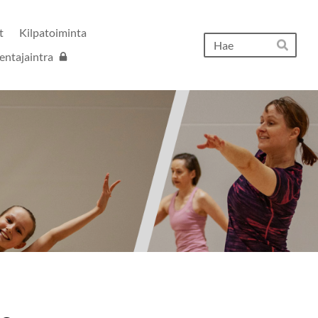
t
Kilpatoiminta
Hak
entajaintra
Hae