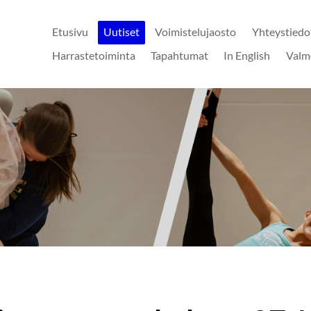
Etusivu
Uutiset
Voimistelujaosto
Yhteystiedo
Harrastetoiminta
Tapahtumat
In English
Valm