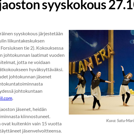
jaoston syyskokous 27.1
äinen syyskokous järjestetään
ulin liikuntakeskuksen
Forsiuksen tie 2). Kokouksessa
on johtokunnan laatimat vuoden
itelmat, jotta ne voidaan
vätkokoukseen hyväksyttäväksi.
udet johtokunnan jäsenet
Johtokuntatoiminnasta
eydessä johtokuntaan
il.com
.
jaoston jäsenet, heidän
iminnasta kiinnostuneet.
Kuva: Satu-Mari
ovat kuitenkin vain 15 vuotta
 täyttäneet jäsenvelvoitteensa.