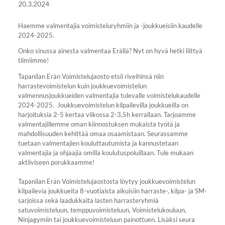
20.3.2024
Haemme valmentajia voimisteluryhmiin ja -joukkueisiin kaudelle
2024-2025.
Onko sinussa ainesta valmentaa Erällä? Nyt on hyvä hetki liittyä
tiimiimme!
Tapanilan Erän Voimistelujaosto etsii riveihinsä niin
harrastevoimistelun kuin joukkuevoimistelun
valmennusjoukkueiden valmentajia tulevalle voimistelukaudelle
2024-2025. Joukkuevoimistelun kilpailevilla joukkueilla on
harjoituksia 2-5 kertaa viikossa 2-3,5h kerrallaan. Tarjoamme
valmentajillemme oman kiinnostuksen mukaista työtä ja
mahdollisuuden kehittää omaa osaamistaan. Seurassamme
tuetaan valmentajien kouluttautumista ja kannustetaan
valmentajia ja ohjaajia omilla koulutuspoluillaan. Tule mukaan
aktiiviseen porukkaamme!
Tapanilan Erän Voimistelujaostosta löytyy joukkuevoimistelun
kilpailevia joukkueita 8-vuotiaista aikuisiin harraste-, kilpa- ja SM-
sarjoissa sekä laadukkaita lasten harrasteryhmiä
satuvoimisteluun, temppuvoimisteluun, Voimistelukouluun,
Ninjagymiin tai joukkuevoimisteluun painottuen. Lisäksi seura