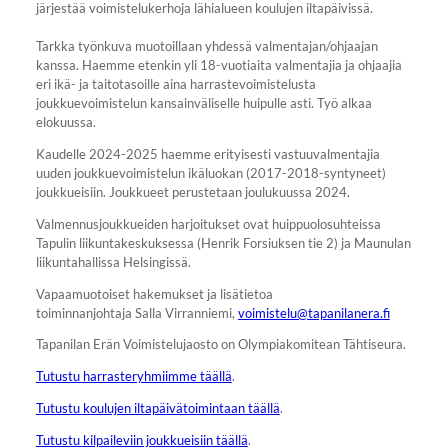
järjestää voimistelukerhoja lähialueen koulujen iltapäivissä.
Tarkka työnkuva muotoillaan yhdessä valmentajan/ohjaajan
kanssa. Haemme etenkin yli 18-vuotiaita valmentajia ja ohjaajia
eri ikä- ja taitotasoille aina harrastevoimistelusta
joukkuevoimistelun kansainväliselle huipulle asti. Työ alkaa
elokuussa.
Kaudelle 2024-2025 haemme erityisesti vastuuvalmentajia
uuden joukkuevoimistelun ikäluokan (2017-2018-syntyneet)
joukkueisiin. Joukkueet perustetaan joulukuussa 2024.
Valmennusjoukkueiden harjoitukset ovat huippuolosuhteissa
Tapulin liikuntakeskuksessa (Henrik Forsiuksen tie 2) ja Maunulan
liikuntahallissa Helsingissä.
Vapaamuotoiset hakemukset ja lisätietoa
toiminnanjohtaja Salla Virranniemi,
voimistelu@tapanilanera.fi
Tapanilan Erän Voimistelujaosto on Olympiakomitean Tähtiseura.
Tutustu harrasteryhmiimme täällä
.
Tutustu koulujen iltapäivätoimintaan täällä
.
Tutustu kilpaileviin joukkueisiin täällä
.