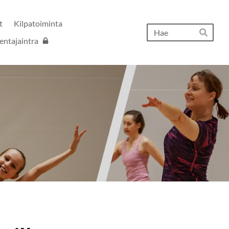
t
Kilpatoiminta
Hak
entajaintra
Hae