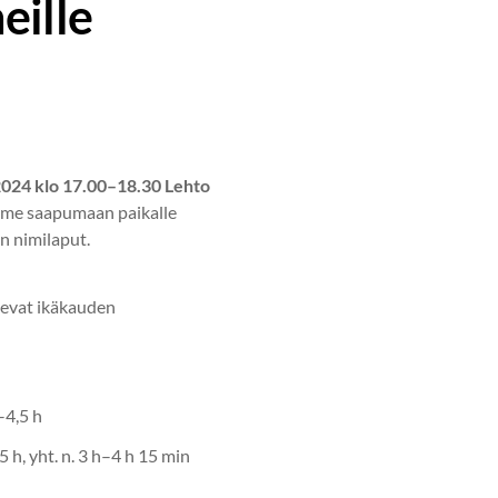
eille
2024 klo 17.00–18.30 Lehto
dämme saapumaan paikalle
n nimilaput.
levat ikäkauden
–4,5 h
 h, yht. n. 3 h–4 h 15 min