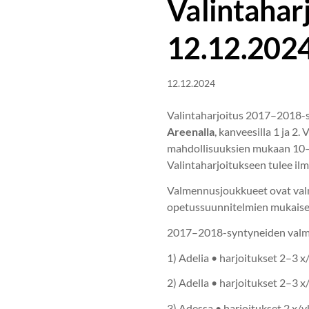
Valintahar
12.12.202
12.12.2024
Valintaharjoitus 2017–2018-s
Areenalla
, kanveesilla 1 ja 2
mahdollisuuksien mukaan 10–15
Valintaharjoitukseen tulee i
Valmennusjoukkueet ovat valme
opetussuunnitelmien mukaisest
2017–2018-syntyneiden valm
1) Adelia • harjoitukset 2–3 x/
2) Adella • harjoitukset 2–3 x/
3) Adessa • harjoitukset 2 x/vk