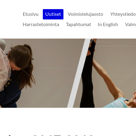
Etusivu
Uutiset
Voimistelujaosto
Yhteystiedo
Harrastetoiminta
Tapahtumat
In English
Valm