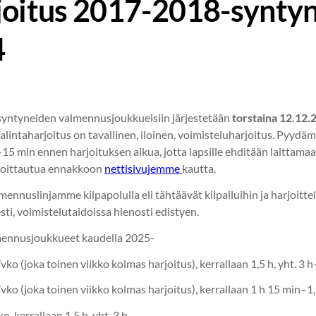
joitus 2017-2018-syntyn
4
yntyneiden valmennusjoukkueisiin järjestetään
torstaina 12.12.
. Valintaharjoitus on tavallinen, iloinen, voimisteluharjoitus. Pyy
 min ennen harjoituksen alkua, jotta lapsille ehditään laittamaa
lmoittautua ennakkoon
nettisivujemme
kautta.
nnuslinjamme kilpapolulla eli tähtäävät kilpailuihin ja harjoitte
i, voimistelutaidoissa hienosti edistyen.
ennusjoukkueet kaudella 2025-
vko (joka toinen viikko kolmas harjoitus), kerrallaan 1,5 h, yht. 3 h
vko (joka toinen viikko kolmas harjoitus), kerrallaan 1 h 15 min–1,5
o, kerrallaan 1,5 h, yht. 3 h