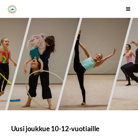
Siirry
Tapanilan Erä Voimistelujaosto
Haku
sivun
sisältöön
Uusi joukkue 10-12-vuotiaille