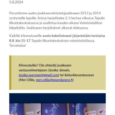
5.8.2024
Perustimme uuden joukkuevoimistelujoukkueen 2013 ja 2014
syntyneille lapsille. Arissa harjoittelee 2-3 kertaa viikossa Tapulin
liikuntakeskuksessa ja osallistuu kauden aikana Voimisteluliiton
kilpailuihin. Joukkueen harjoitukset alkavat elokuussa.
Kaikille kiinnostuneille
avoin kokeilutreeni järjestetään torstaina
8.8. klo 15-17
Tapulin liikuntakeskuksen voimistelutilassa.
Tervetuloa!
Kiinnostuitko? Ota yhteyttä joukkueen
vastuuvalmentajaan (Jessika Jämsén,
jessika.saaranen@gmail.com
) tai ikäluokkavastaavaan
(Meri Ollila,
meri.ollila@tapanilanera.fi
)