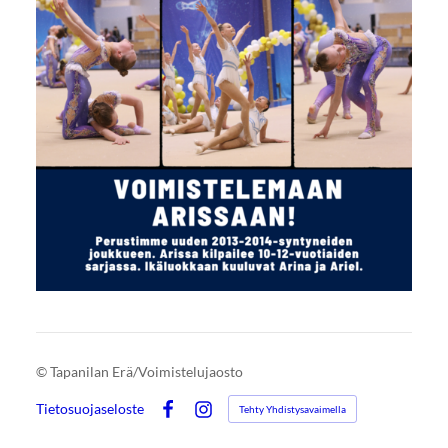
©
Tapanilan Erä/Voimistelujaosto
Tietosuojaseloste
Tehty Yhdistysavaimella
Facebook
Instagram