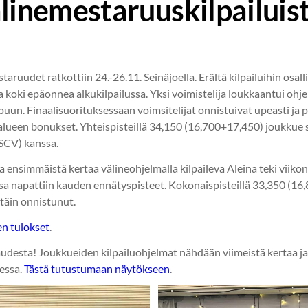
älinemestaruuskilpailuis
uudet ratkottiin 24.-26.11. Seinäjoella. Erältä kilpailuihin osalli
a koki epäonnea alkukilpailussa. Yksi voimistelija loukkaantui oh
puun. Finaalisuorituksessaan voimsitelijat onnistuivat upeasti ja p
-alueen bonukset. Yhteispisteillä 34,150 (16,700+17,450) joukkue si
 (SCV) kanssa.
a ensimmäistä kertaa välineohjelmalla kilpaileva Aleina teki viik
lussa napattiin kauden ennätyspisteet. Kokonaispisteillä 33,350 (
ittäin onnistunut.
jen tulokset
.
audesta! Joukkueiden kilpailuohjelmat nähdään viimeistä kertaa j
sessa.
Tästä tutustumaan näytökseen
.