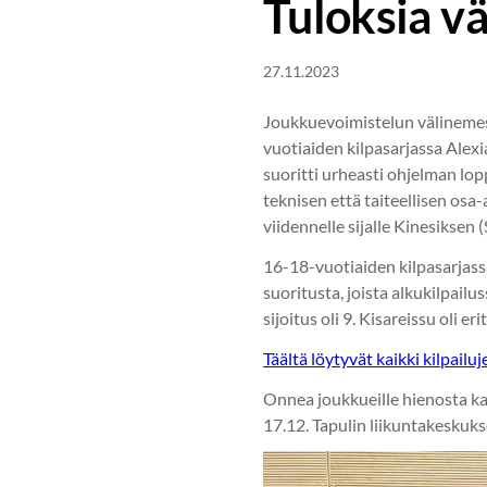
Tuloksia v
27.11.2023
Joukkuevoimistelun välinemestar
vuotiaiden kilpasarjassa Alexi
suoritti urheasti ohjelman lop
teknisen että taiteellisen osa
viidennelle sijalle Kinesiksen
16-18-vuotiaiden kilpasarjass
suoritusta, joista alkukilpai
sijoitus oli 9. Kisareissu oli er
Täältä löytyvät kaikki kilpailu
Onnea joukkueille hienosta k
17.12. Tapulin liikuntakeskuk