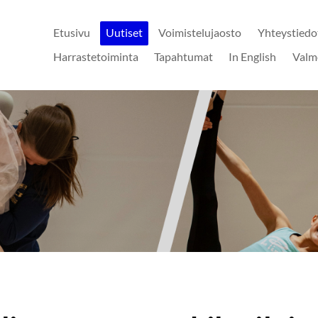
Etusivu
Uutiset
Voimistelujaosto
Yhteystiedo
Harrastetoiminta
Tapahtumat
In English
Valm