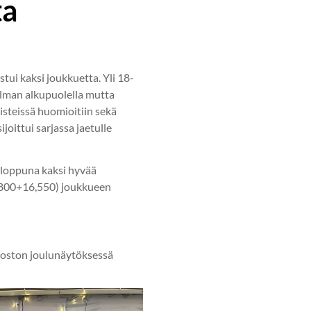
ta
stui kaksi joukkuetta. Yli 18-
jelman alkupuolella mutta
isteissä huomioitiin sekä
joittui sarjassa jaetulle
onloppuna kaksi hyvää
16,800+16,550) joukkueen
aoston joulunäytöksessä