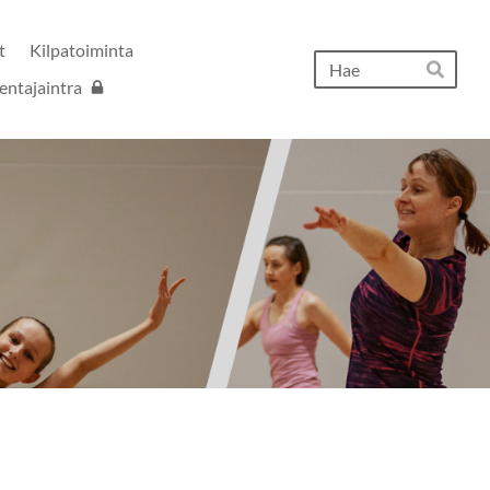
t
Kilpatoiminta
Hak
entajaintra
Hae