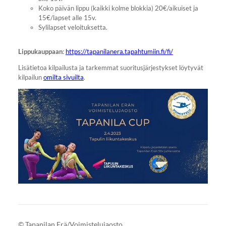
Koko päivän lippu (kaikki kolme blokkia) 20€/aikuiset ja
15€/lapset alle 15v.
Sylilapset veloituksetta.
Lippukauppaan
:
https://tapanilanera.tapahtumiin.fi/fi/
Lisätietoa kilpailusta ja tarkemmat suoritusjärjestykset löytyvät
kilpailun
omilta sivuilta
.
©
Tapanilan Erä/Voimistelujaosto