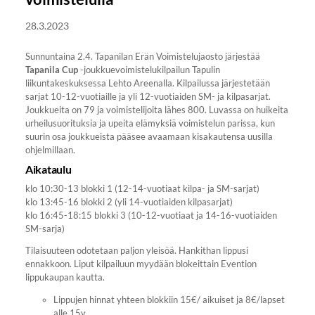
28.3.2023
Sunnuntaina 2.4. Tapanilan Erän Voimistelujaosto järjestää
Tapanila Cup
-joukkuevoimistelukilpailun Tapulin
liikuntakeskuksessa Lehto Areenalla. Kilpailussa järjestetään
sarjat 10-12-vuotiaille ja yli 12-vuotiaiden SM- ja kilpasarjat.
Joukkueita on 79 ja voimistelijoita lähes 800. Luvassa on huikeita
urheilusuorituksia ja upeita elämyksiä voimistelun parissa, kun
suurin osa joukkueista pääsee avaamaan kisakautensa uusilla
ohjelmillaan.
Aikataulu
klo 10:30-13 blokki 1 (12-14-vuotiaat kilpa- ja SM-sarjat)
klo 13:45-16 blokki 2 (yli 14-vuotiaiden kilpasarjat)
klo 16:45-18:15 blokki 3 (10-12-vuotiaat ja 14-16-vuotiaiden
SM-sarja)
Tilaisuuteen odotetaan paljon yleisöä. Hankithan lippusi
ennakkoon. Liput kilpailuun myydään blokeittain Evention
lippukaupan kautta.
Lippujen hinnat yhteen blokkiin 15€/ aikuiset ja 8€/lapset
alle 15v.