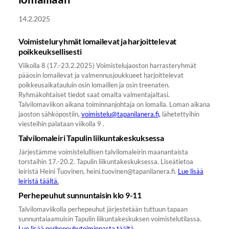
14.2.2025
Voimisteluryhmät lomailevat ja harjoittelevat
poikkeuksellisesti
Viikolla 8 (17.-23.2.2025) Voimistelujaoston harrasteryhmät
pääosin lomailevat ja valmennusjoukkueet harjoittelevat
poikkeusaikatauluin osin lomaillen ja osin treenaten.
Ryhmäkohtaiset tiedot saat omalta valmentajaltasi.
Talvilomaviikon aikana toiminnanjohtaja on lomalla. Loman aikana
jaoston sähköpostiin,
voimistelu@tapanilanera.fi,
lähetettyihin
viesteihin palataan viikolla 9 .
Talvilomaleiri Tapulin liikuntakeskuksessa
Järjestämme voimistelullisen talvilomaleirin maanantaista
torstaihin 17.-20.2. Tapulin liikuntakeskuksessa. Liseätietoa
leiristä Heini Tuovinen, heini.tuovinen@tapanilanera.fi.
Lue lisää
leiristä täältä.
Perhepeuhut sunnuntaisin klo 9-11
Talvilomaviikolla perhepeuhut järjestetään tuttuun tapaan
sunnuntaiaamuisin Tapulin liikuntakeskuksen voimistelutilassa.
Lue lisää perhepeuhutoiminnasta täältä.