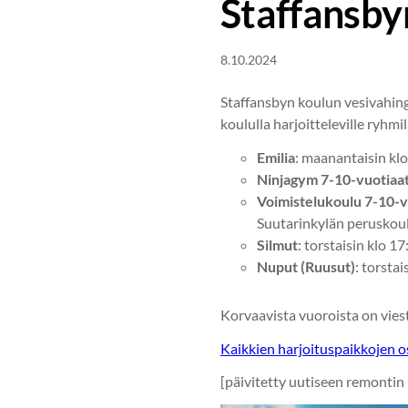
Staffansby
8.10.2024
Staffansbyn koulun vesivahingo
koululla harjoitteleville ryhmi
Emilia
: maanantaisin klo
Ninjagym 7-10-vuotiaa
Voimistelukoulu 7-10-v
Suutarinkylän peruskoul
Silmut
: torstaisin klo 1
Nuput (Ruusut)
: torsta
Korvaavista vuoroista on viest
Kaikkien harjoituspaikkojen os
[päivitetty uutiseen remontin