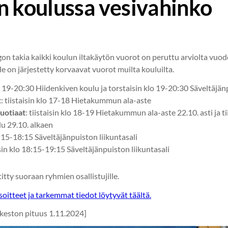
n koulussa vesivahinko
n takia kaikki koulun iltakäytön vuorot on peruttu arviolta vuode
lle on järjestetty korvaavat vuorot muilta kouluilta.
 19-20:30 Hiidenkiven koulu ja torstaisin klo 19-20:30 Säveltäjänp
t
: tiistaisin klo 17-18 Hietakummun ala-aste
uotiaat
: tiistaisin klo 18-19 Hietakummun ala-aste 22.10. asti ja t
u 29.10. alkaen
7:15-18:15 Säveltäjänpuiston liikuntasali
isin klo 18:15-19:15 Säveltäjänpuiston liikuntasali
itty suoraan ryhmien osallistujille.
oitteet ja tarkemmat tiedot löytyvät täältä.
 keston pituus 1.11.2024]