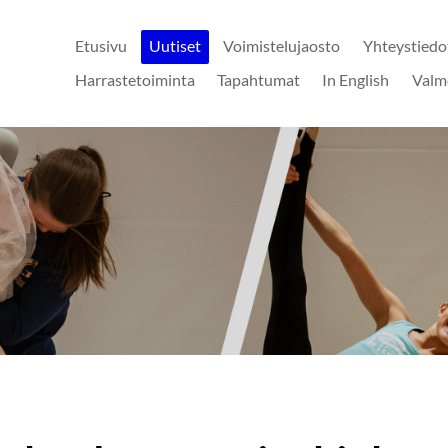
Etusivu
Uutiset
Voimistelujaosto
Yhteystiedo
Harrastetoiminta
Tapahtumat
In English
Valm