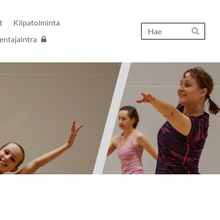
t
Kilpatoiminta
Hak
entajaintra
Hae