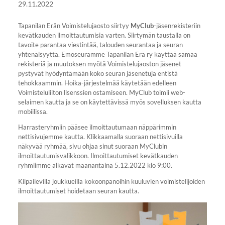
29.11.2022
Tapanilan Erän Voimistelujaosto siirtyy
MyClub
-jäsenrekisteriin
kevätkauden ilmoittautumisia varten. Siirtymän taustalla on
tavoite parantaa viestintää, talouden seurantaa ja seuran
yhtenäisyyttä. Emoseuramme Tapanilan Erä ry käyttää samaa
rekisteriä ja muutoksen myötä Voimistelujaoston jäsenet
pystyvät hyödyntämään koko seuran jäsenetuja entistä
tehokkaammin. Hoika-järjestelmää käytetään edelleen
Voimisteluliiton lisenssien ostamiseen. MyClub toimii web-
selaimen kautta ja se on käytettävissä myös sovelluksen kautta
mobiilissa.
Harrasteryhmiin pääsee ilmoittautumaan näppärimmin
nettisivujemme kautta. Klikkaamalla suoraan nettisivuilla
näkyvää ryhmää, sivu ohjaa sinut suoraan MyClubin
ilmoittautumisvalikkoon. Ilmoittautumiset kevätkauden
ryhmiimme alkavat maanantaina 5.12.2022 klo 9:00.
Kilpailevilla joukkueilla kokoonpanoihin kuuluvien voimistelijoiden
ilmoittautumiset hoidetaan seuran kautta.