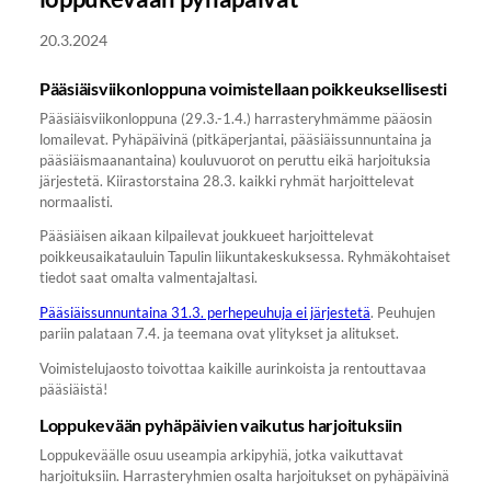
20.3.2024
Pääsiäisviikonloppuna voimistellaan poikkeuksellisesti
Pääsiäisviikonloppuna (29.3.-1.4.) harrasteryhmämme pääosin
lomailevat. Pyhäpäivinä (pitkäperjantai, pääsiäissunnuntaina ja
pääsiäismaanantaina) kouluvuorot on peruttu eikä harjoituksia
järjestetä. Kiirastorstaina 28.3. kaikki ryhmät harjoittelevat
normaalisti.
Pääsiäisen aikaan kilpailevat joukkueet harjoittelevat
poikkeusaikatauluin Tapulin liikuntakeskuksessa. Ryhmäkohtaiset
tiedot saat omalta valmentajaltasi.
Pääsiäissunnuntaina 31.3. perhepeuhuja ei järjestetä
. Peuhujen
pariin palataan 7.4. ja teemana ovat ylitykset ja alitukset.
Voimistelujaosto toivottaa kaikille aurinkoista ja rentouttavaa
pääsiäistä!
Loppukevään pyhäpäivien vaikutus harjoituksiin
Loppukeväälle osuu useampia arkipyhiä, jotka vaikuttavat
harjoituksiin. Harrasteryhmien osalta harjoitukset on pyhäpäivinä