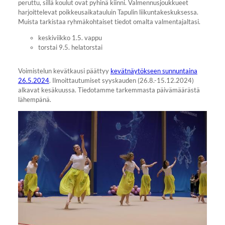
peruttu, sillä koulut ovat pyhinä kiinni. Valmennusjoukkueet
harjoittelevat poikkeusaikatauluin Tapulin liikuntakeskuksessa.
Muista tarkistaa ryhmäkohtaiset tiedot omalta valmentajaltasi.
keskiviikko 1.5. vappu
torstai 9.5. helatorstai
Voimistelun kevätkausi päättyy
kevätnäytökseen sunnuntaina
26.5.2024
. Ilmoittautumiset syyskauden (26.8.-15.12.2024)
alkavat kesäkuussa. Tiedotamme tarkemmasta päivämäärästä
lähempänä.